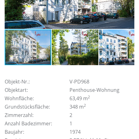
Objekt-Nr.:
V-PD968
Objektart:
Penthouse-Wohnung
2
Wohnfläche:
63,49 m
2
Grundstücksfläche:
348 m
Zimmerzahl:
2
Anzahl Badezimmer:
1
Baujahr:
1974