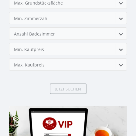
Max. Grundstücksfläche
Min. Zimmerzahl
Anzahl Badezimmer
Min. Kaufpreis
Max. Kaufpreis
JETZT SUCHEN