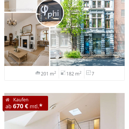
2
2
201 m
182 m
7
Kaufen
670 €
*
ab
mtl.