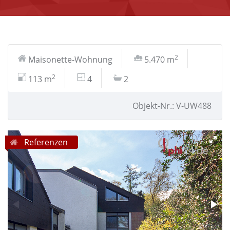
2
Maisonette-Wohnung
5.470 m
2
113 m
4
2
Objekt-Nr.: V-UW488
Referenzen