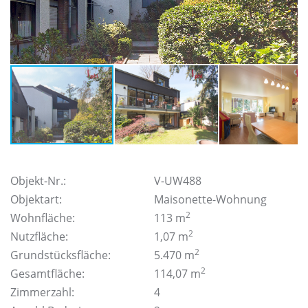
Objekt-Nr.:
V-UW488
Objektart:
Maisonette-Wohnung
2
Wohnfläche:
113 m
2
Nutzfläche:
1,07 m
2
Grundstücksfläche:
5.470 m
2
Gesamtfläche:
114,07 m
Zimmerzahl:
4