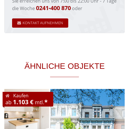
Sie erreichen uns von 7:00 bis 22:00 Uhr - 7 Tage
0241-400 870
die Woche
oder
KONTAKT AUFNEHMEN
ÄHNLICHE OBJEKTE
Kaufen
1.103 €
*
ab
mtl.