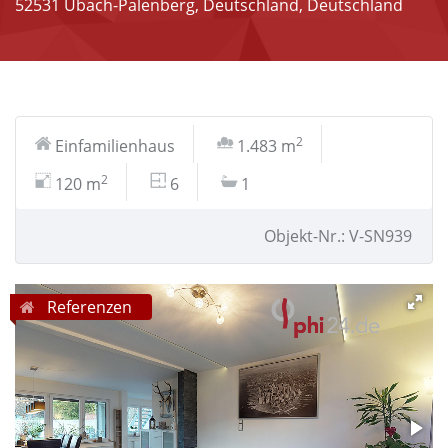
52531 Übach-Palenberg, Deutschland, Deutschland
2
Einfamilienhaus
1.483 m
2
120 m
6
1
Objekt-Nr.: V-SN939
Referenzen