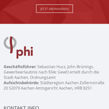
JETZT ABONNIEREN
Geschäftsführer:
Sebastian Hucz, John Brünings.
Gewerbeerlaubnis nach §34c GewO erteilt durch die
Stadt Aachen, Ordnungsamt
Aufsichtsbehörde:
Städteregion Aachen Zollernstraße
20 52070 Aachen Amtsgericht Aachen, HRB 8251
KONTAKT INFO