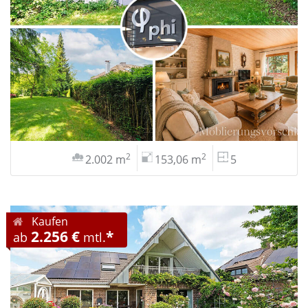
2
2
2.002 m
153,06 m
5
Kaufen
2.256 €
*
ab
mtl.