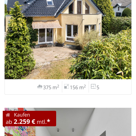
2
2
375 m
156 m
5
Kaufen
2.259 €
*
ab
mtl.