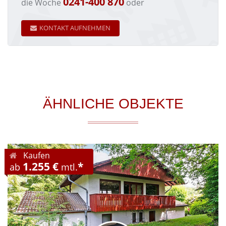
0241-400 870
die Woche
oder
KONTAKT AUFNEHMEN
ÄHNLICHE OBJEKTE
Kaufen
1.255 €
*
ab
mtl.