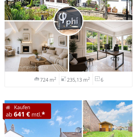
2
2
724 m
235,13 m
6
Kaufen
641 €
*
ab
mtl.