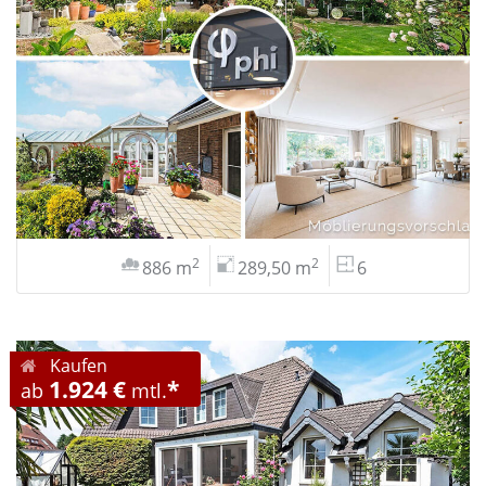
2
2
886 m
289,50 m
6
Kaufen
1.924 €
*
ab
mtl.