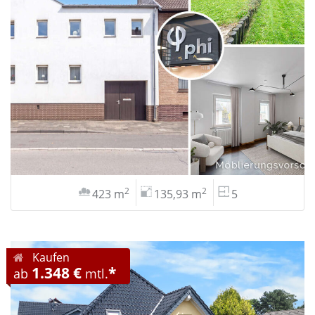
2
2
423 m
135,93 m
5
Kaufen
1.348 €
*
ab
mtl.