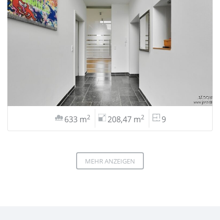
2
2
633 m
208,47 m
9
MEHR ANZEIGEN