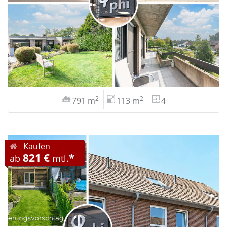
2
2
791 m
113 m
4
Kaufen
821 €
*
ab
mtl.