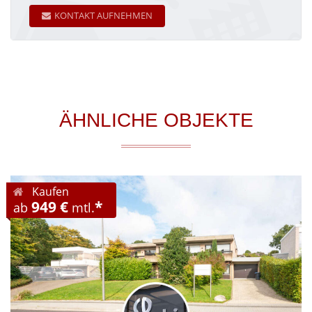
KONTAKT AUFNEHMEN
ÄHNLICHE OBJEKTE
Kaufen
949 €
*
ab
mtl.