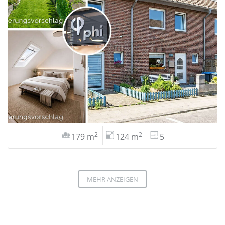
2
2
179 m
124 m
5
MEHR ANZEIGEN