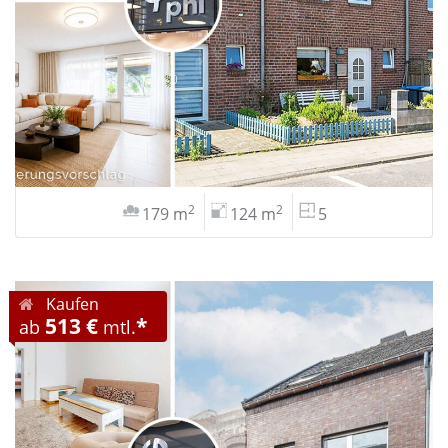
2
2
179 m
124 m
5
Kaufen
513 €
*
ab
mtl.