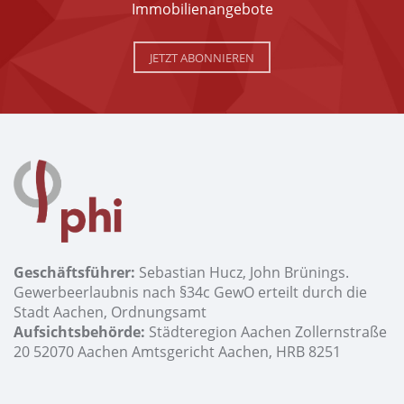
Immobilienangebote
JETZT ABONNIEREN
Geschäftsführer:
Sebastian Hucz, John Brünings.
Gewerbeerlaubnis nach §34c GewO erteilt durch die
Stadt Aachen, Ordnungsamt
Aufsichtsbehörde:
Städteregion Aachen Zollernstraße
20 52070 Aachen Amtsgericht Aachen, HRB 8251