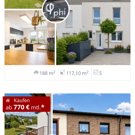
2
2
188 m
117,10 m
5
Kaufen
770 €
*
ab
mtl.