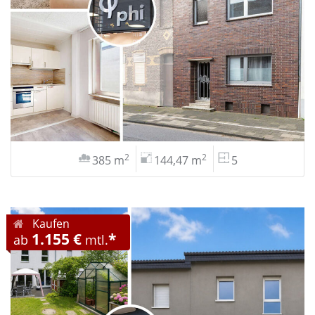
2
2
385 m
144,47 m
5
Kaufen
1.155 €
*
ab
mtl.