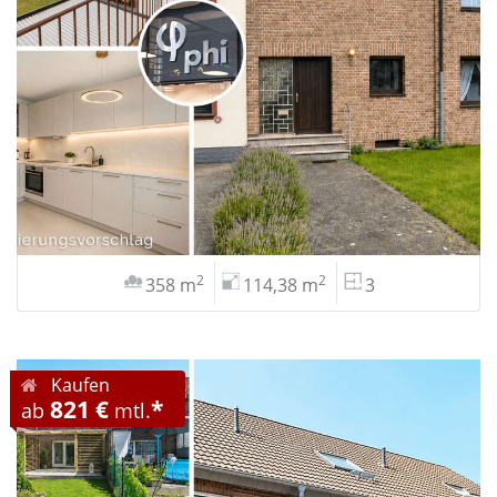
2
2
358 m
114,38 m
3
Kaufen
821 €
*
ab
mtl.