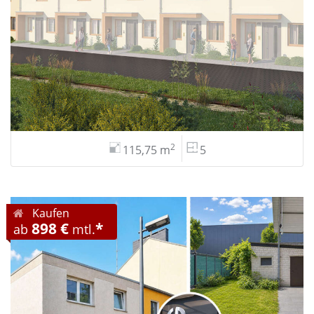
2
115,75 m
5
Kaufen
898 €
*
ab
mtl.