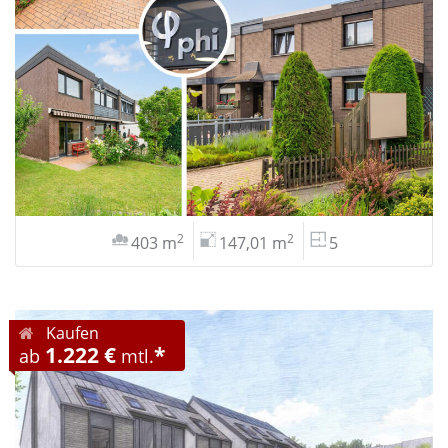
2
2
403 m
147,01 m
5
Kaufen
1.222 €
*
ab
mtl.