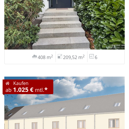
2
2
408 m
209,52 m
6
Kaufen
1.025 €
*
ab
mtl.