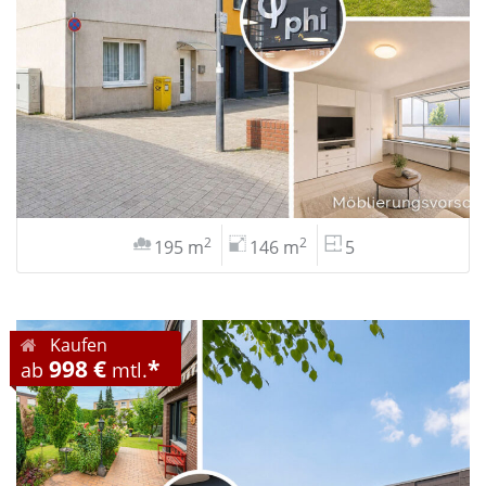
2
2
195 m
146 m
5
Kaufen
998 €
*
ab
mtl.