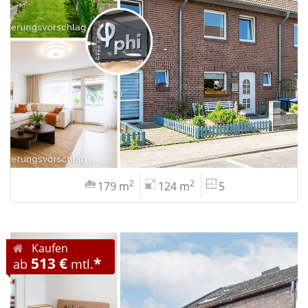
2
2
179 m
124 m
5
Kaufen
513 €
*
ab
mtl.