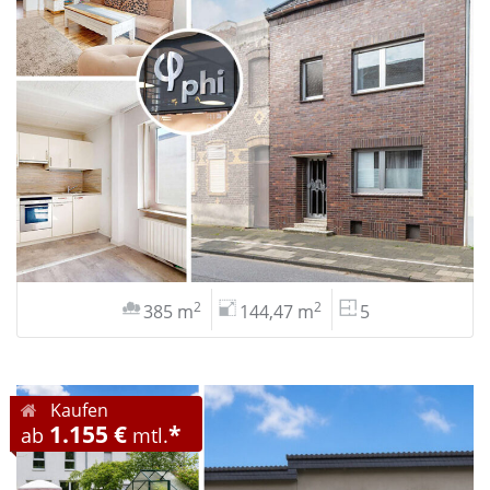
2
2
385 m
144,47 m
5
Kaufen
1.155 €
*
ab
mtl.