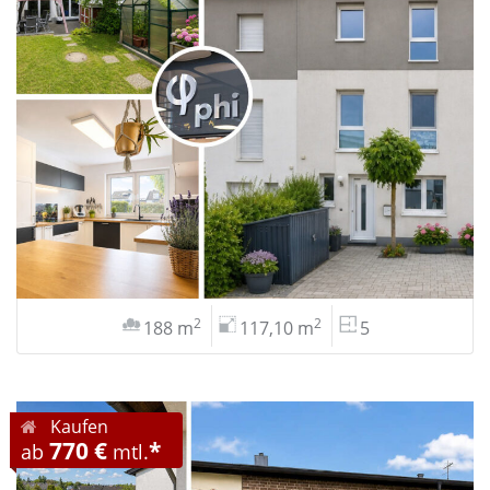
2
2
188 m
117,10 m
5
Kaufen
770 €
*
ab
mtl.