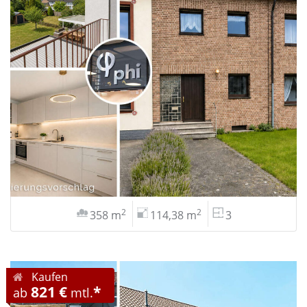
2
2
358 m
114,38 m
3
Kaufen
821 €
*
ab
mtl.