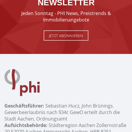
NEWSLETTER
Jeden Sonntag - PHI News, Preistrends &
Immobilienangebote
JETZT ABONNIEREN
Geschäftsführer:
Sebastian Hucz, John Brünings.
Gewerbeerlaubnis nach §34c GewO erteilt durch die
Stadt Aachen, Ordnungsamt
Aufsichtsbehörde:
Städteregion Aachen Zollernstraße
20 52070 Aachen Amtsgericht Aachen, HRB 8251