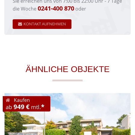
Sie erreichen uns von 7:00 bis 22:00 Uhr - 7 Tage
0241-400 870
die Woche
oder
KONTAKT AUFNEHMEN
ÄHNLICHE OBJEKTE
Kaufen
949 €
*
ab
mtl.