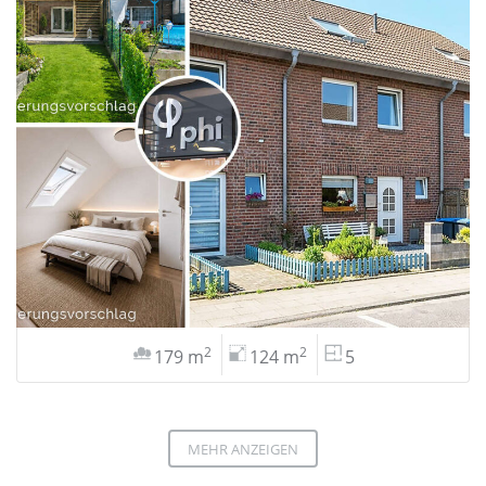
2
2
179 m
124 m
5
MEHR ANZEIGEN