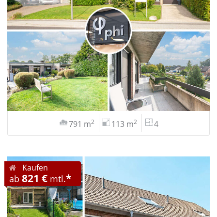
2
2
791 m
113 m
4
Kaufen
821 €
*
ab
mtl.