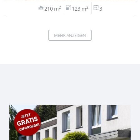
2
2
210 m
123 m
3
MEHR ANZEIGEN