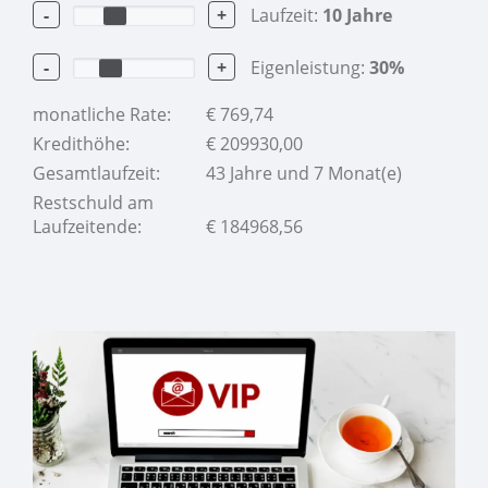
-
+
Laufzeit:
10
Jahre
-
+
Eigenleistung:
30
%
monatliche Rate:
€
769,74
Kredithöhe:
€
209930,00
Gesamtlaufzeit:
43 Jahre und 7 Monat(e)
Restschuld am
Laufzeitende:
€
184968,56