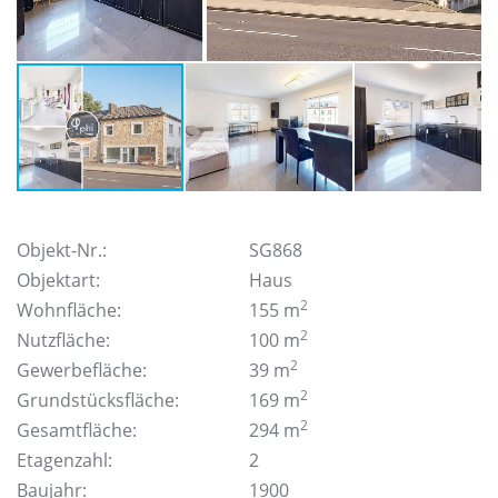
Objekt-Nr.:
SG868
Objektart:
Haus
2
Wohnfläche:
155 m
2
Nutzfläche:
100 m
2
Gewerbefläche:
39 m
2
Grundstücksfläche:
169 m
2
Gesamtfläche:
294 m
Etagenzahl:
2
Baujahr:
1900