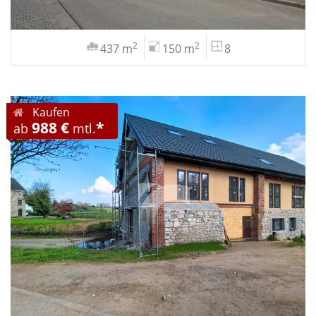
2
2
437 m
150 m
8
Kaufen
988 €
*
ab
mtl.