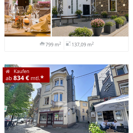
2
2
799 m
137,09 m
Kaufen
834 €
*
ab
mtl.