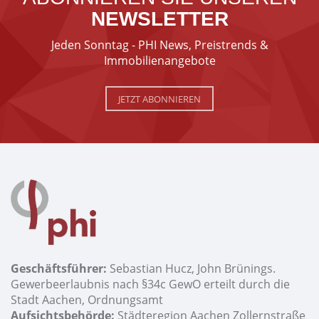
NEWSLETTER
Jeden Sonntag - PHI News, Preistrends &
Immobilienangebote
JETZT ABONNIEREN
Geschäftsführer:
Sebastian Hucz, John Brünings.
Gewerbeerlaubnis nach §34c GewO erteilt durch die
Stadt Aachen, Ordnungsamt
Aufsichtsbehörde:
Städteregion Aachen Zollernstraße