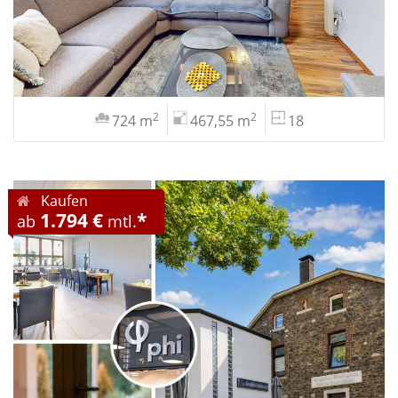
2
2
724 m
467,55 m
18
Kaufen
1.794 €
*
ab
mtl.