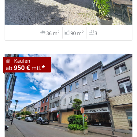
2
2
36 m
90 m
3
Kaufen
950 €
*
ab
mtl.