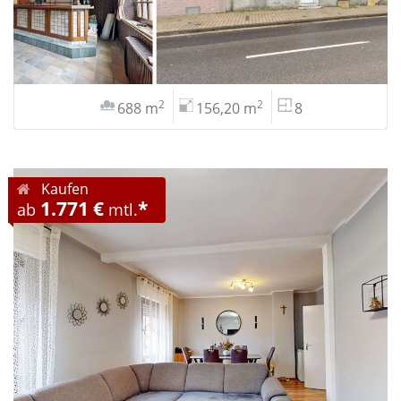
2
2
688 m
156,20 m
8
Kaufen
1.771 €
*
ab
mtl.