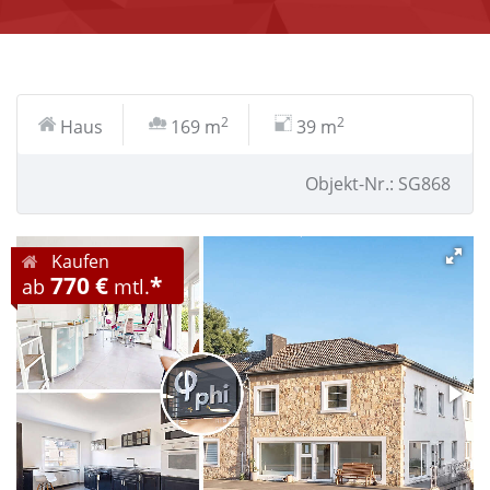
2
2
Haus
169 m
39 m
Objekt-Nr.: SG868
Kaufen
770 €
*
ab
mtl.