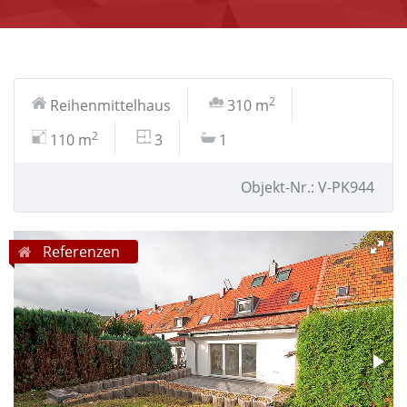
2
Reihenmittelhaus
310 m
2
110 m
3
1
Objekt-Nr.: V-PK944
Referenzen