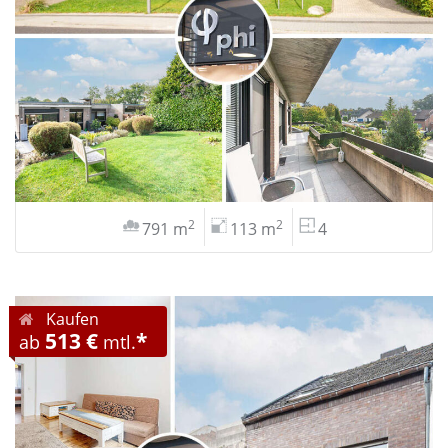
2
2
791 m
113 m
4
Kaufen
513 €
*
ab
mtl.