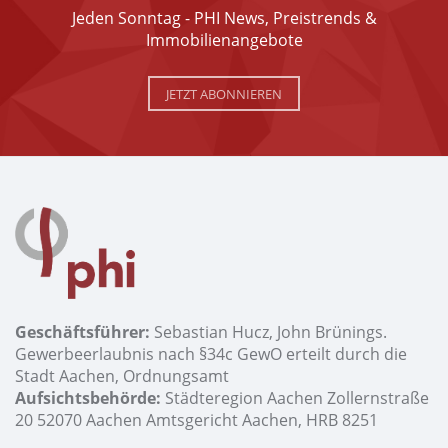
Jeden Sonntag - PHI News, Preistrends &
Immobilienangebote
JETZT ABONNIEREN
Geschäftsführer:
Sebastian Hucz, John Brünings.
Gewerbeerlaubnis nach §34c GewO erteilt durch die
Stadt Aachen, Ordnungsamt
Aufsichtsbehörde:
Städteregion Aachen Zollernstraße
20 52070 Aachen Amtsgericht Aachen, HRB 8251