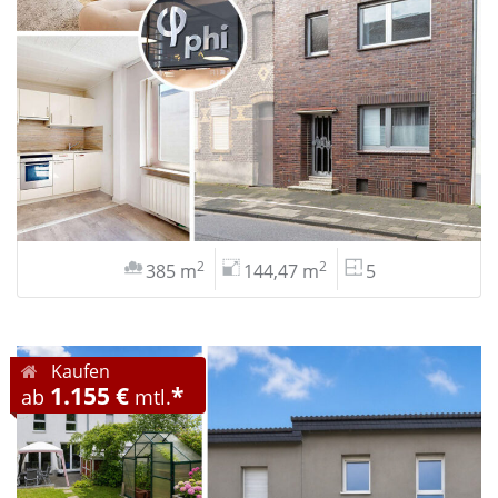
2
2
385 m
144,47 m
5
Kaufen
1.155 €
*
ab
mtl.