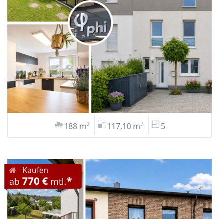
2
2
188 m
117,10 m
5
Kaufen
770 €
*
ab
mtl.