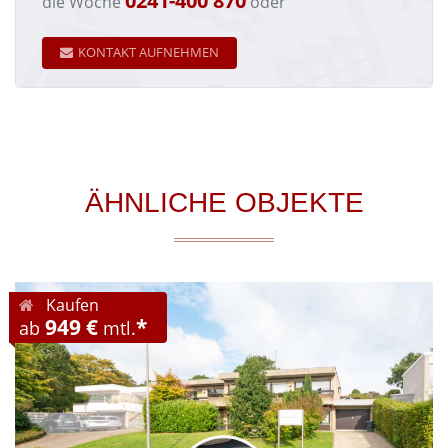
0241-400 870
die Woche
oder
KONTAKT AUFNEHMEN
ÄHNLICHE OBJEKTE
Kaufen
949 €
*
ab
mtl.