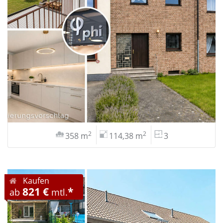
2
2
358 m
114,38 m
3
Kaufen
821 €
*
ab
mtl.