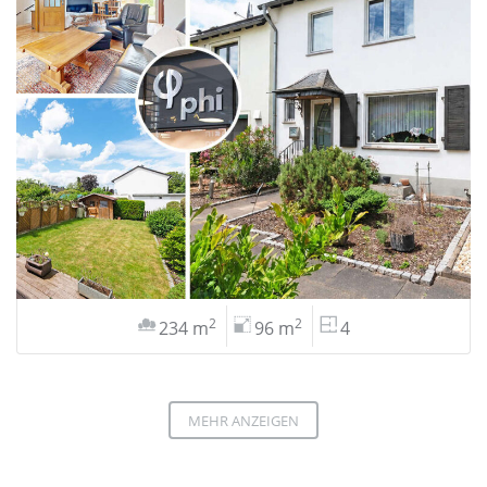
2
2
234 m
96 m
4
MEHR ANZEIGEN