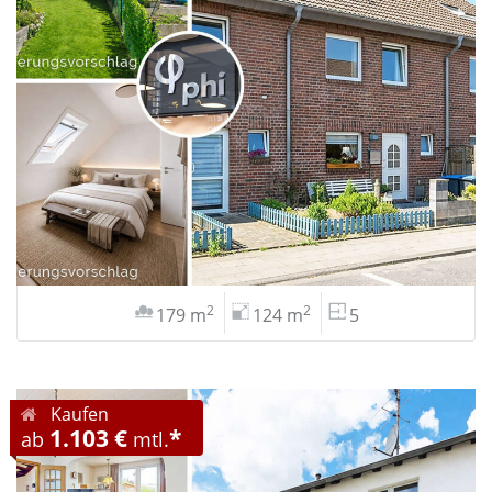
2
2
179 m
124 m
5
Kaufen
1.103 €
*
ab
mtl.