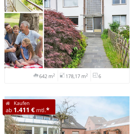
2
2
642 m
178,17 m
6
Kaufen
1.411 €
*
ab
mtl.