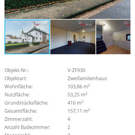
Objekt-Nr.:
V-ZF930
Objektart:
Zweifamilienhaus
2
Wohnfläche:
103,86 m
2
Nutzfläche:
53,25 m
2
Grundstücksfläche:
416 m
2
Gesamtfläche:
157,11 m
Zimmerzahl:
4
Anzahl Badezimmer:
2