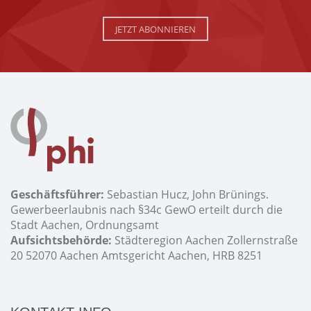
JETZT ABONNIEREN
Geschäftsführer:
Sebastian Hucz, John Brünings.
Gewerbeerlaubnis nach §34c GewO erteilt durch die
Stadt Aachen, Ordnungsamt
Aufsichtsbehörde:
Städteregion Aachen Zollernstraße
20 52070 Aachen Amtsgericht Aachen, HRB 8251