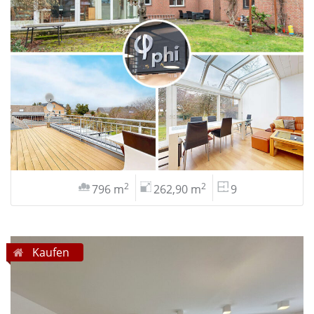
2
2
796 m
262,90 m
9
Kaufen