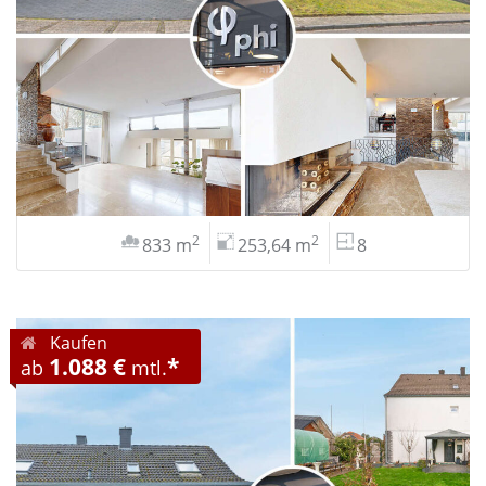
2
2
833 m
253,64 m
8
Kaufen
1.088 €
*
ab
mtl.