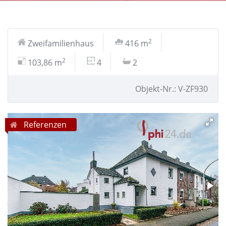
2
Zweifamilienhaus
416 m
2
103,86 m
4
2
Objekt-Nr.: V-ZF930
Referenzen