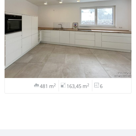
2
2
481 m
163,45 m
6