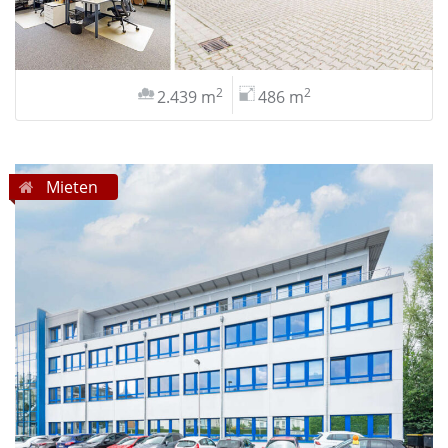
2
2
2.439 m
486 m
Mieten