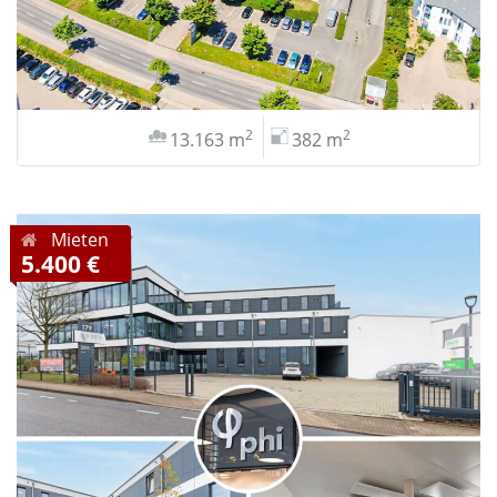
2
2
13.163 m
382 m
Mieten
5.400 €