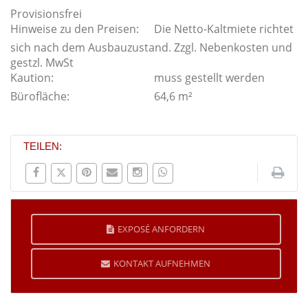
Provisionsfrei
Hinweise zu den Preisen:
Die Netto-Kaltmiete richtet
sich nach dem Ausbauzustand. Zzgl. Nebenkosten und
gestzl. MwSt
Kaution:
muss gestellt werden
Bürofläche:
64,6 m²
TEILEN:
EXPOSÉ ANFORDERN
KONTAKT AUFNEHMEN