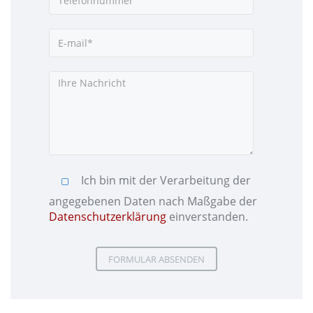
Ich bin mit der Verarbeitung der
angegebenen Daten nach Maßgabe der
Datenschutzerklärung
einverstanden.
Please leave this field empty.
Please leave this field empty.