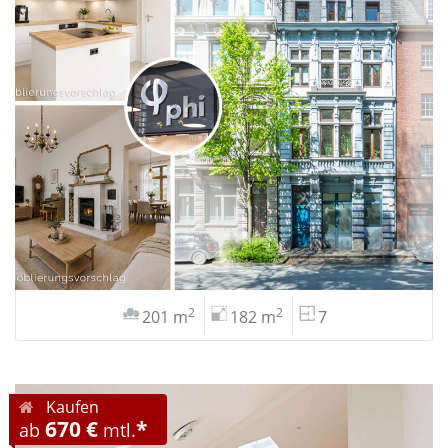
2
2
201 m
182 m
7
Kaufen
670 €
*
ab
mtl.