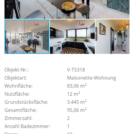
Objekt-Nr.:
V-TS318
Objektart:
Maisonette-Wohnung
2
Wohnfläche:
83,06 m
2
Nutzfläche:
12 m
2
Grundstücksfläche:
3.445 m
2
Gesamtfläche:
95,06 m
Zimmerzahl:
2
Anzahl Badezimmer:
1