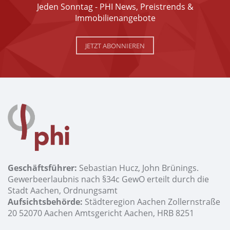
Jeden Sonntag - PHI News, Preistrends &
Immobilienangebote
JETZT ABONNIEREN
Geschäftsführer:
Sebastian Hucz, John Brünings.
Gewerbeerlaubnis nach §34c GewO erteilt durch die
Stadt Aachen, Ordnungsamt
Aufsichtsbehörde:
Städteregion Aachen Zollernstraße
20 52070 Aachen Amtsgericht Aachen, HRB 8251