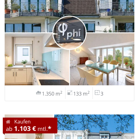
2
2
1.350 m
133 m
3
Kaufen
1.103 €
*
ab
mtl.