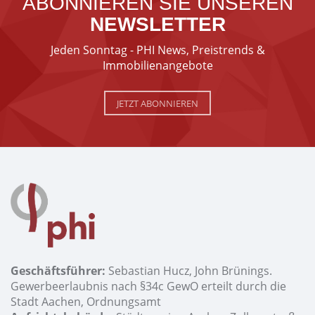
ABONNIEREN SIE UNSEREN
NEWSLETTER
Jeden Sonntag - PHI News, Preistrends &
Immobilienangebote
JETZT ABONNIEREN
Geschäftsführer:
Sebastian Hucz, John Brünings.
Gewerbeerlaubnis nach §34c GewO erteilt durch die
Stadt Aachen, Ordnungsamt