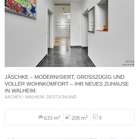
JÄSCHKE – MODERNISIERT, GROSSZÜGIG UND V
OLLER WOHNKOMFORT – IHR NEUES ZUHAUSE I
N WALHEIM.
AACHEN / WALHEIM, DEUTSCHLAND
2
2
633 m
208 m
9