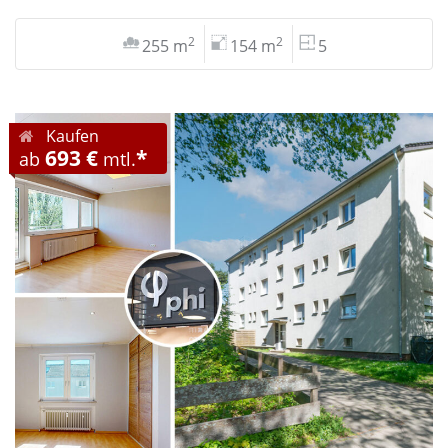
2
2
255 m
154 m
5
Kaufen
693 €
*
ab
mtl.