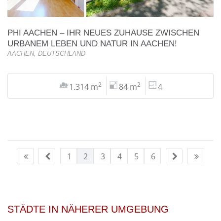
PHI AACHEN – IHR NEUES ZUHAUSE ZWISCHEN
URBANEM LEBEN UND NATUR IN AACHEN!
AACHEN, DEUTSCHLAND
2
2
1.314 m
84 m
4
1
2
3
4
5
6
STÄDTE IN NÄHERER UMGEBUNG