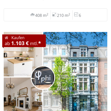
2
2
408 m
210 m
6
Kaufen
1.103 €
*
ab
mtl.