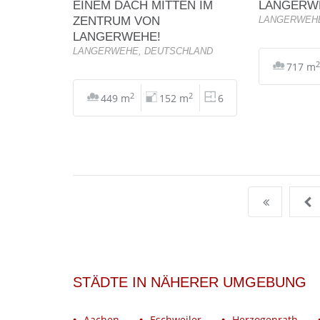
INEM DACH MITTEN IM Z
LANGERW
ENTRUM VON L
LANGERWEHE
ANGERWEHE!
LANGERWEHE, DEUTSCHLAND
2
717 m
2
2
449 m
152 m
6
STÄDTE IN NÄHERER UMGEBUNG
Aachen
Eschweiler
Herzogenrath