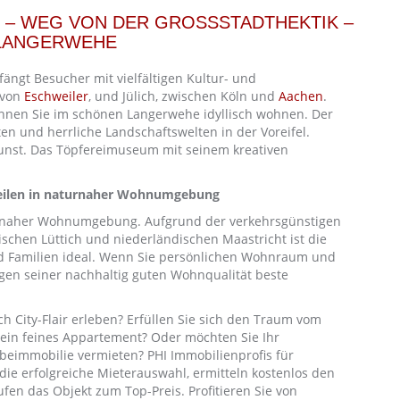
– WEG VON DER GROSSSTADTHEKTIK – I
LANGERWEHE
gt Besucher mit vielfältigen Kultur- und
 von
Eschweiler
, und Jülich, zwischen Köln und
Aachen
.
önnen Sie im schönen Langerwehe idyllisch wohnen. Der
ten und herrliche Landschaftswelten in der Voreifel.
kunst. Das Töpfereimuseum mit seinem kreativen
eilen in naturnaher Wohnumgebung
urnaher Wohnumgebung. Aufgrund der verkehrsgünstigen
schen Lüttich und niederländischen Maastricht ist die
und Familien ideal. Wenn Sie persönlichen Wohnraum und
en seiner nachhaltig guten Wohnqualität beste
 City-Flair erleben? Erfüllen Sie sich den Traum vom
 ein feines Appartement? Oder möchten Sie Ihr
beimmobilie vermieten? PHI Immobilienprofis für
ie erfolgreiche Mieterauswahl, ermitteln kostenlos den
fen das Objekt zum Top-Preis. Profitieren Sie von