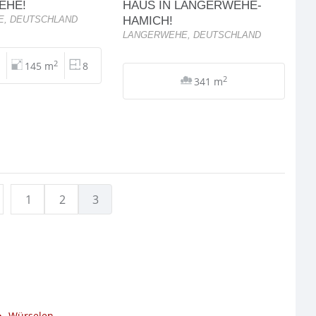
EHE!
HAUS IN LANGERWEHE-
HAMICH!
, DEUTSCHLAND
LANGERWEHE, DEUTSCHLAND
2
145 m
8
2
341 m
1
2
3
Würselen