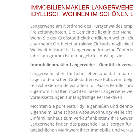
IMMOBILIENMAKLER LANGERWEHE 
DYLLISCH WOHNEN IM SCHÖNEN 
Langerwehe am Nordrand des Hürtgenwaldes empfän
Freizeitangeboten. Die Gemeinde liegt in der Nähe
Wenn Sie der Großstadthektik entfliehen wollen, k
charmante Ort bietet attraktive Einkaufsmöglichkei
Weltweit bekannt ist Langerwehe für seine Töpfer
Jahresprogramm ist ein begehrtes Ausflugsziel.
Immobilienmakler Langerwehe – Gemütlich verw
Langerwehe steht für hohe Lebensqualität in nat
Lage zu deutschen Großstädten wie Köln, zum belgi
reizvolle Gemeinde vor allem für Paare, Pendler 
Eigentum schaffen möchten, bietet Langerwehe weg
Voraussetzungen für langfristige Perspektiven.
Möchten Sie pure Naturidylle genießen und dennoch
Eigenheim! Eine schöne Altbauwohnung? Vielleicht
Einfamilienhaus zum Verkauf anbieten? Ihre Gewer
Langerwehe finden das passende Haus, sorgen für d
tatsächlichen Marktwert Ihrer Immobilie und verkau