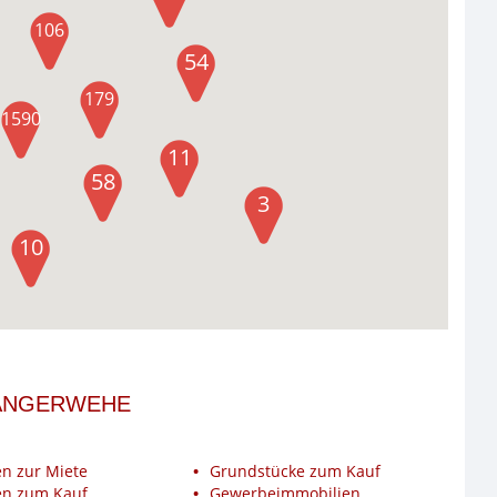
106
54
179
1590
11
58
3
10
 LANGERWEHE
n zur Miete
Grundstücke zum Kauf
n zum Kauf
Gewerbeimmobilien