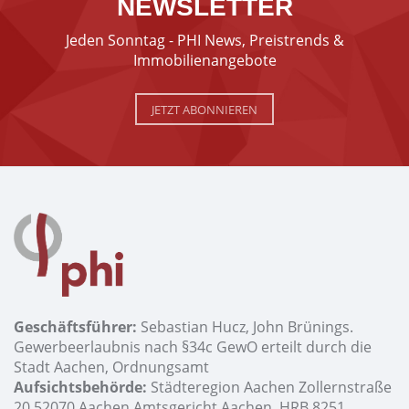
NEWSLETTER
Jeden Sonntag - PHI News, Preistrends &
Immobilienangebote
JETZT ABONNIEREN
Geschäftsführer:
Sebastian Hucz, John Brünings.
Gewerbeerlaubnis nach §34c GewO erteilt durch die
Stadt Aachen, Ordnungsamt
Aufsichtsbehörde:
Städteregion Aachen Zollernstraße
20 52070 Aachen Amtsgericht Aachen, HRB 8251