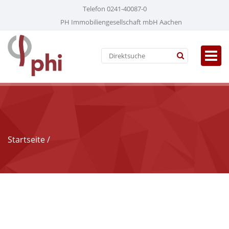
Telefon 0241-40087-0
PH Immobiliengesellschaft mbH Aachen
Startseite
/