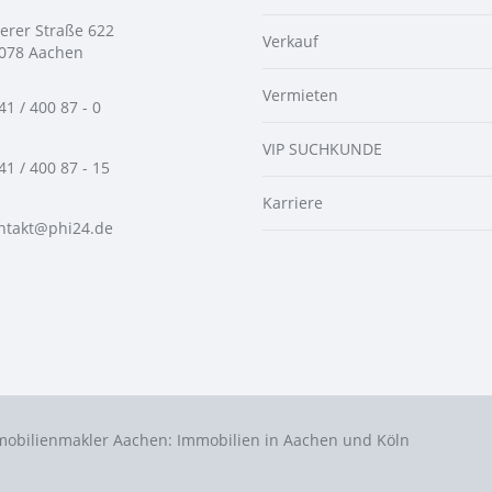
ierer Straße 622
Verkauf
078 Aachen
Vermieten
41 / 400 87 - 0
VIP SUCHKUNDE
41 / 400 87 - 15
Karriere
ntakt@phi24.de
mobilienmakler Aachen: Immobilien in Aachen und Köln