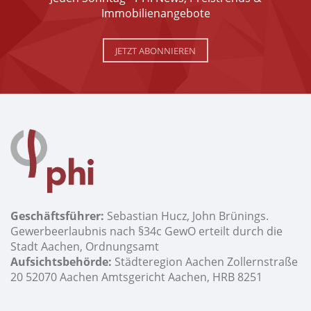
Immobilienangebote
JETZT ABONNIEREN
Geschäftsführer:
Sebastian Hucz, John Brünings.
Gewerbeerlaubnis nach §34c GewO erteilt durch die
Stadt Aachen, Ordnungsamt
Aufsichtsbehörde:
Städteregion Aachen Zollernstraße
20 52070 Aachen Amtsgericht Aachen, HRB 8251