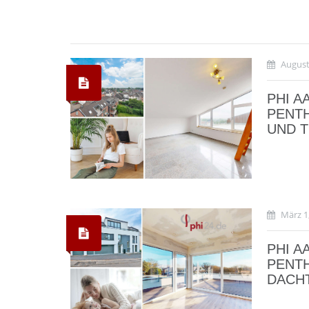
August
PHI A
PENT
UND T
März 1
PHI A
PENT
ACHT