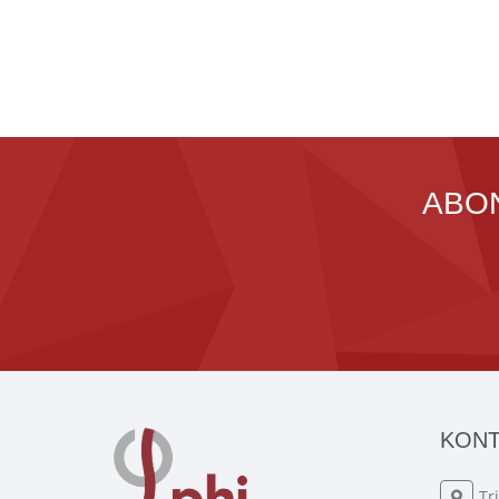
ABO
KONT
Tr