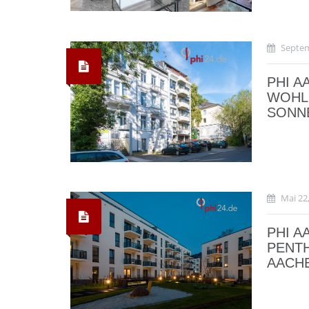
Septem
PHI A
WOHL
SONN
Mai 22
PHI A
PENTH
AACH