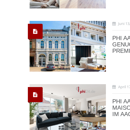
Juni 13
PHI A
GENUG
PREM
April 1
PHI A
MAIS
IM AA