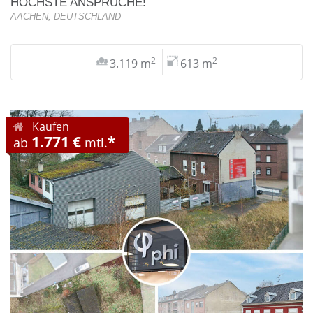
HÖCHSTE ANSPRÜCHE!
AACHEN, DEUTSCHLAND
2
2
3.119 m
613 m
Kaufen
1.771 €
*
ab
mtl.