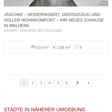
JÄSCHKE – MODERNISIERT, GROSSZÜGIG UND V
OLLER WOHNKOMFORT – IHR NEUES ZUHAUSE I
N WALHEIM.
AACHEN / WALHEIM, DEUTSCHLAND
2
2
633 m
208 m
9
1
2
3
4
5
6
STÄDTE IN NÄHERER UMGEBUNG