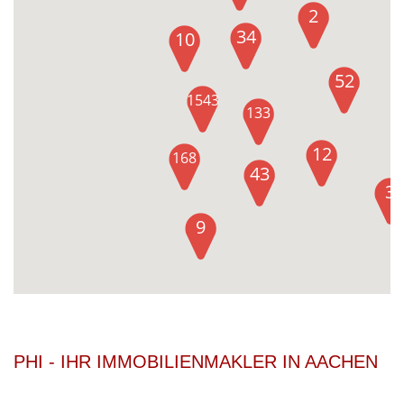
2
34
10
52
1543
133
12
168
43
3
9
PHI - IHR IMMOBILIENMAKLER IN AACHEN