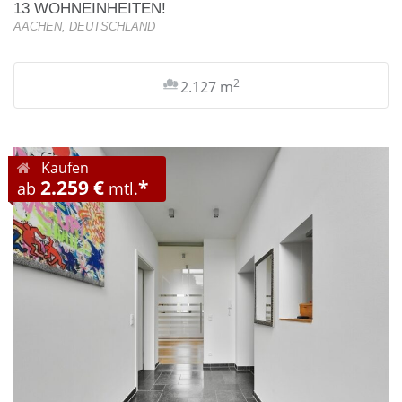
13 WOHNEINHEITEN!
AACHEN, DEUTSCHLAND
2
2.127 m
Kaufen
2.259 €
*
ab
mtl.