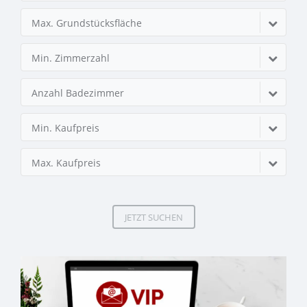
Max. Grundstücksfläche
Min. Zimmerzahl
Anzahl Badezimmer
Min. Kaufpreis
Max. Kaufpreis
JETZT SUCHEN