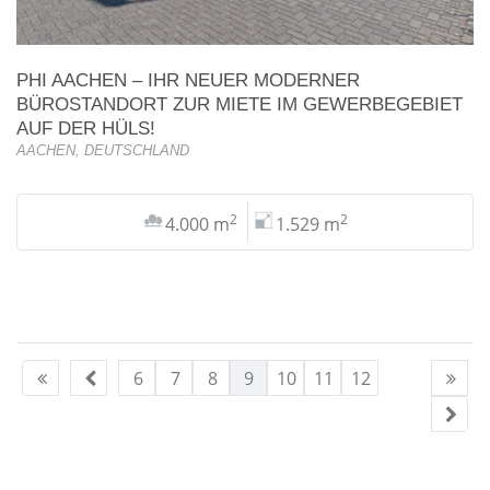
PHI AACHEN – IHR NEUER MODERNER
BÜROSTANDORT ZUR MIETE IM GEWERBEGEBIET
AUF DER HÜLS!
AACHEN, DEUTSCHLAND
2
2
4.000 m
1.529 m
6
7
8
9
10
11
12