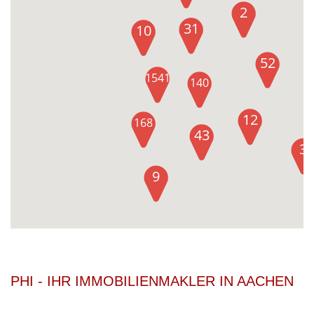
2
31
10
52
1541
140
12
168
43
3
9
PHI - IHR IMMOBILIENMAKLER IN AACHEN