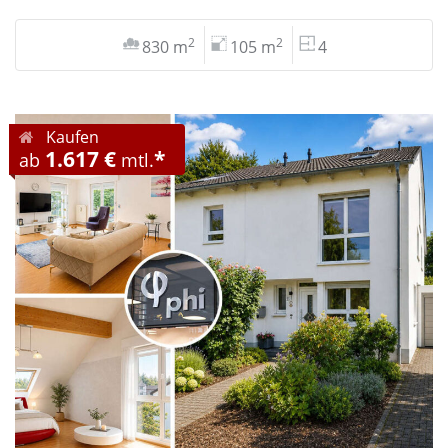
2
2
830 m
105 m
4
Kaufen
1.617 €
*
ab
mtl.