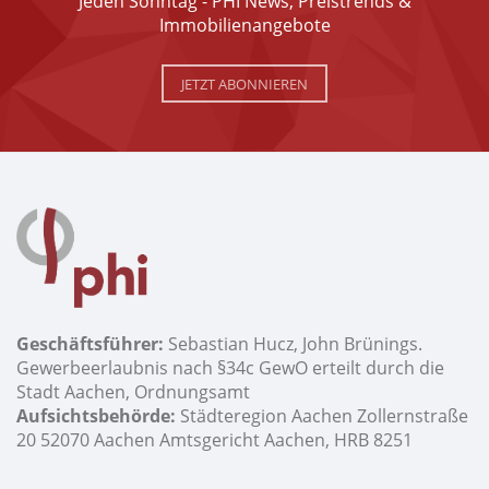
Jeden Sonntag - PHI News, Preistrends &
Immobilienangebote
JETZT ABONNIEREN
Geschäftsführer:
Sebastian Hucz, John Brünings.
Gewerbeerlaubnis nach §34c GewO erteilt durch die
Stadt Aachen, Ordnungsamt
Aufsichtsbehörde:
Städteregion Aachen Zollernstraße
20 52070 Aachen Amtsgericht Aachen, HRB 8251