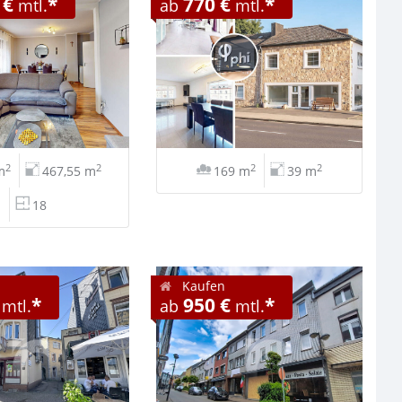
 €
*
770 €
*
mtl.
ab
mtl.
2
2
2
2
m
467,55 m
169 m
39 m
18
Kaufen
*
950 €
*
mtl.
ab
mtl.