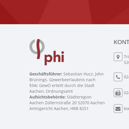
KONT
Tr
52
Geschäftsführer:
Sebastian Hucz, John
02
Brünings. Gewerbeerlaubnis nach
§34c GewO erteilt durch die Stadt
Aachen, Ordnungsamt
02
Aufsichtsbehörde:
Städteregion
Aachen Zollernstraße 20 52070 Aachen
Amtsgericht Aachen, HRB 8251
ko