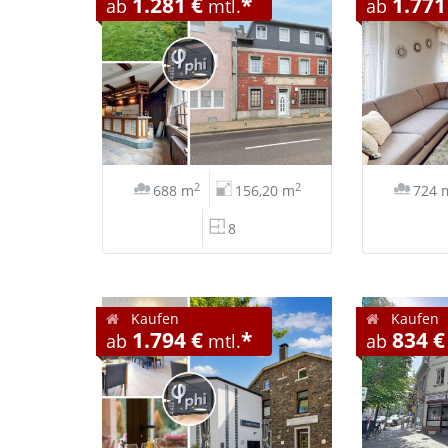
1.281 €
*
1.771
ab
mtl.
ab
2
2
688 m
156,20 m
724 
8
Kaufen
Kaufen
1.794 €
*
834 €
ab
mtl.
ab