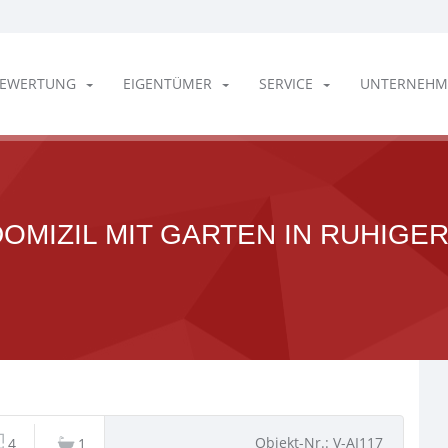
EWERTUNG
EIGENTÜMER
SERVICE
UNTERNEHM
DOMIZIL MIT GARTEN IN RUHIGE
Objekt-Nr.: V-AI117
4
1