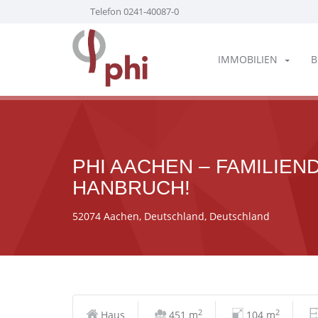
Telefon 0241-40087-0
IMMOBILIEN
B
PHI AACHEN – FAMILIEN
HANBRUCH!
52074 Aachen, Deutschland, Deutschland
2
2
Haus
451 m
104 m