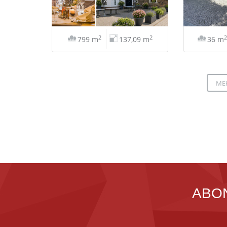
2
2
2
799 m
137,09 m
36 m
ME
ABO