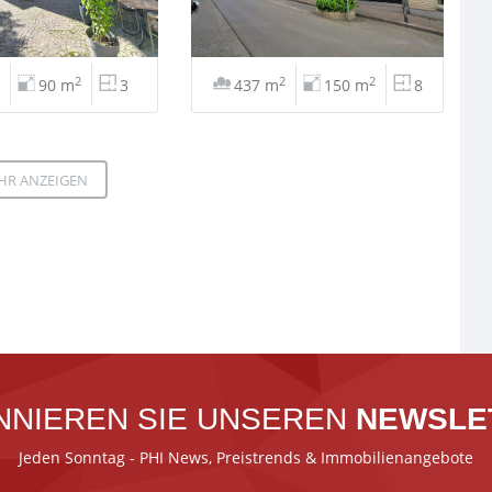
2
2
2
90 m
3
437 m
150 m
8
HR ANZEIGEN
NNIEREN SIE UNSEREN
NEWSLE
Jeden Sonntag - PHI News, Preistrends & Immobilienangebote