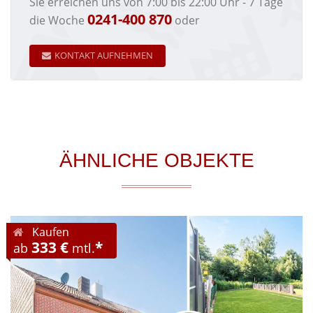
Sie erreichen uns von 7:00 bis 22:00 Uhr - 7 Tage
0241-400 870
die Woche
oder
KONTAKT AUFNEHMEN
ÄHNLICHE OBJEKTE
Kaufen
333 €
*
ab
mtl.