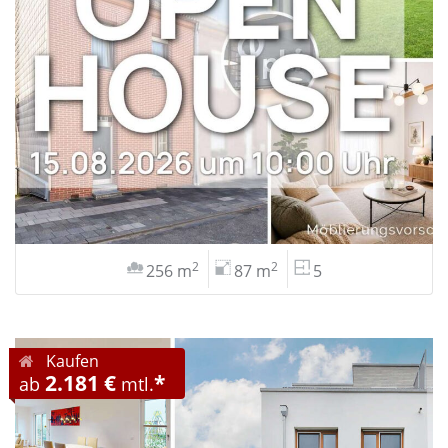
2
2
256 m
87 m
5
Kaufen
2.181 €
*
ab
mtl.