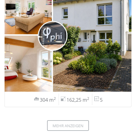
2
2
304 m
162,25 m
5
MEHR ANZEIGEN