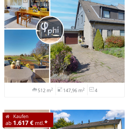
2
2
512 m
147,96 m
4
Kaufen
1.617 €
*
ab
mtl.