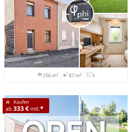
2
2
256 m
87 m
5
Kaufen
333 €
*
ab
mtl.