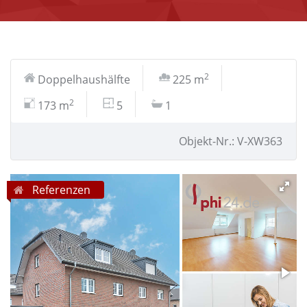
2
Doppelhaushälfte
225 m
2
173 m
5
1
Objekt-Nr.: V-XW363
Referenzen