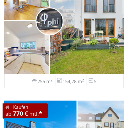
2
2
255 m
154,28 m
5
Kaufen
770 €
*
ab
mtl.