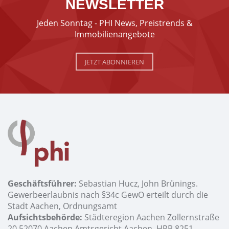
NEWSLETTER
Jeden Sonntag - PHI News, Preistrends &
Immobilienangebote
JETZT ABONNIEREN
Geschäftsführer:
Sebastian Hucz, John Brünings.
Gewerbeerlaubnis nach §34c GewO erteilt durch die
Stadt Aachen, Ordnungsamt
Aufsichtsbehörde:
Städteregion Aachen Zollernstraße
20 52070 Aachen Amtsgericht Aachen, HRB 8251