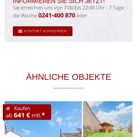
INFORMIEREN SIE SICH JETZT!
Sie erreichen uns von 7:00 bis 22:00 Uhr - 7 Tage
0241-400 870
die Woche
oder
KONTAKT AUFNEHMEN
ÄHNLICHE OBJEKTE
Kaufen
641 €
*
ab
mtl.