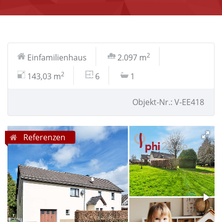
2
Einfamilienhaus
2.097 m
2
143,03 m
6
1
Objekt-Nr.: V-EE418
Referenzen