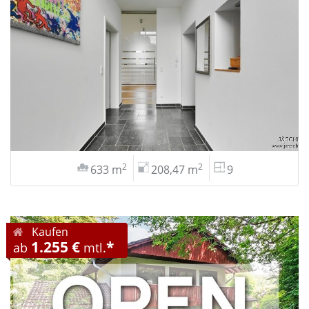
2
2
633 m
208,47 m
9
Kaufen
1.255 €
*
ab
mtl.