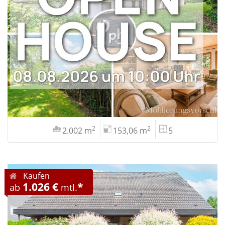
2
2
2.002 m
153,06 m
5
Kaufen
1.026 €
*
ab
mtl.