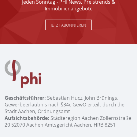
Jeden Sonntag - PHI News, Preistrends &
Immobilienangebote
JETZT ABONNIEREN
Geschäftsführer:
Sebastian Hucz, John Brünings.
Gewerbeerlaubnis nach §34c GewO erteilt durch die
Stadt Aachen, Ordnungsamt
Aufsichtsbehörde:
Städteregion Aachen Zollernstraße
20 52070 Aachen Amtsgericht Aachen, HRB 8251