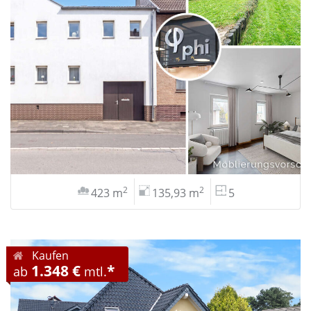
2
2
423 m
135,93 m
5
Kaufen
1.348 €
*
ab
mtl.