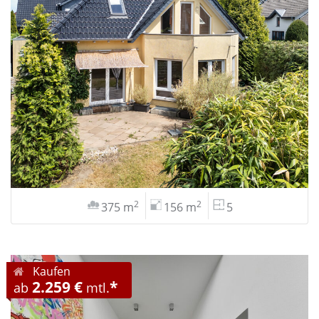
2
2
375 m
156 m
5
Kaufen
2.259 €
*
ab
mtl.