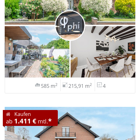
2
2
585 m
215,91 m
4
Kaufen
1.411 €
*
ab
mtl.