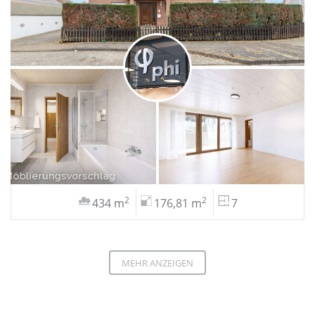
2
2
434 m
176,81 m
7
MEHR ANZEIGEN