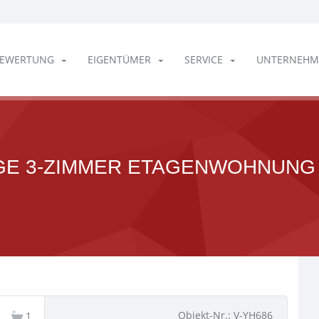
EWERTUNG
EIGENTÜMER
SERVICE
UNTERNEHM
GE 3-ZIMMER ETAGENWOHNUNG 
Objekt-Nr.: V-YH686
1