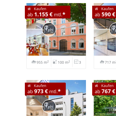
Kaufen
Kaufen
1.155 €
*
590 €
ab
mtl.
ab
2
2
955 m
100 m
3
717 m
Kaufen
Kaufen
973 €
*
767 €
ab
mtl.
ab