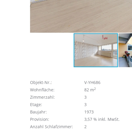
Objekt-Nr.:
V-YH686
2
Wohnfläche:
82 m
Zimmerzahl:
3
Etage:
3
Baujahr:
1973
Provision:
3,57 % inkl. MwSt.
Anzahl Schlafzimmer:
2