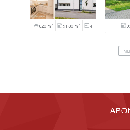
2
2
828 m
91,88 m
4
9
ME
ABO