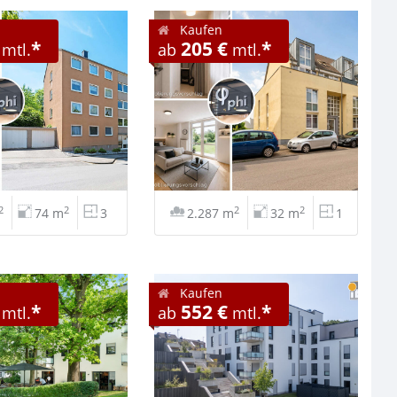
Kaufen
*
205 €
*
mtl.
ab
mtl.
2
2
2
2
74 m
3
2.287 m
32 m
1
Kaufen
*
552 €
*
mtl.
ab
mtl.