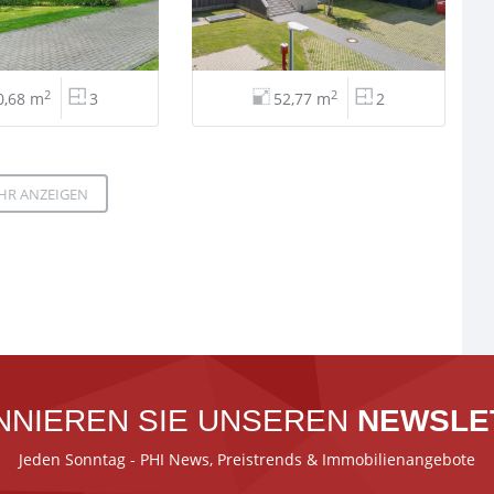
2
2
0,68 m
3
52,77 m
2
HR ANZEIGEN
NNIEREN SIE UNSEREN
NEWSLE
Jeden Sonntag - PHI News, Preistrends & Immobilienangebote