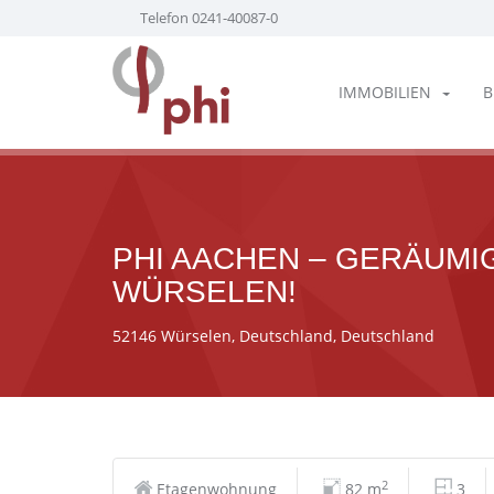
Telefon 0241-40087-0
IMMOBILIEN
B
PHI AACHEN – GERÄUMI
WÜRSELEN!
52146 Würselen, Deutschland, Deutschland
2
Etagenwohnung
82 m
3