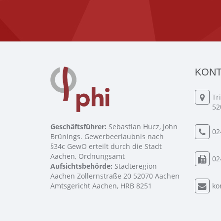
KONT
Tr
52
Geschäftsführer:
Sebastian Hucz, John
02
Brünings. Gewerbeerlaubnis nach
§34c GewO erteilt durch die Stadt
Aachen, Ordnungsamt
02
Aufsichtsbehörde:
Städteregion
Aachen Zollernstraße 20 52070 Aachen
Amtsgericht Aachen, HRB 8251
ko