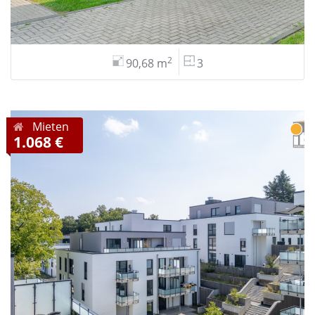
2
90,68 m
3
Mieten
1.068 €