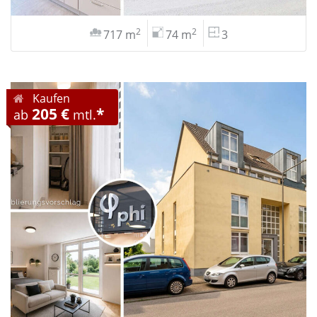
2
2
717 m
74 m
3
Kaufen
205 €
*
ab
mtl.