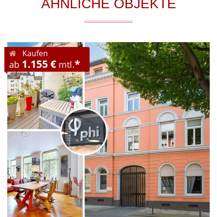
ÄHNLICHE OBJEKTE
Kaufen
1.155 €
*
ab
mtl.