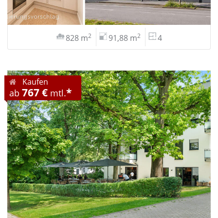
2
2
828 m
91,88 m
4
Kaufen
767 €
*
ab
mtl.