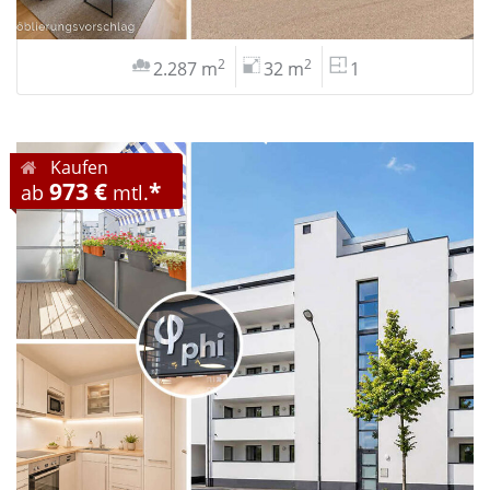
2
2
2.287 m
32 m
1
Kaufen
973 €
*
ab
mtl.