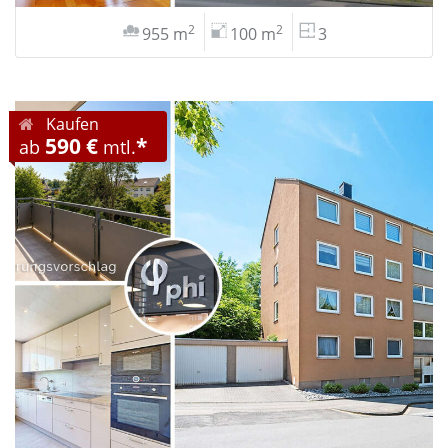
2
2
955 m
100 m
3
Kaufen
590 €
*
ab
mtl.