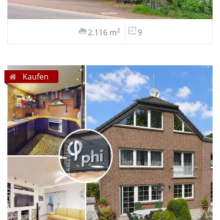
2
2.116 m
9
Kaufen