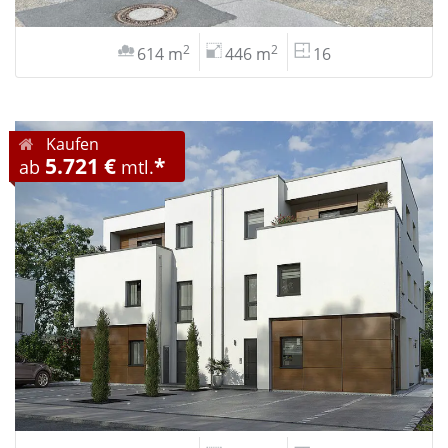
2
2
614 m
446 m
16
Kaufen
5.721 €
*
ab
mtl.