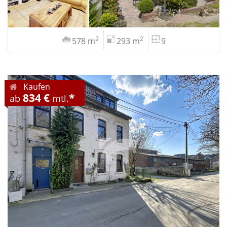
2
2
578 m
293 m
9
Kaufen
834 €
*
ab
mtl.