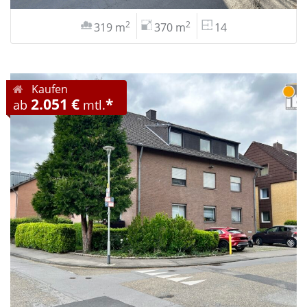
2
2
319 m
370 m
14
Kaufen
2.051 €
*
ab
mtl.