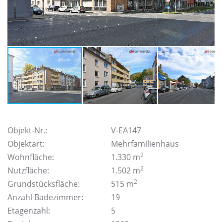
Objekt-Nr.:
V-EA147
Objektart:
Mehrfamilienhaus
2
Wohnfläche:
1.330 m
2
Nutzfläche:
1.502 m
2
Grundstücksfläche:
515 m
Anzahl Badezimmer:
19
Etagenzahl:
5