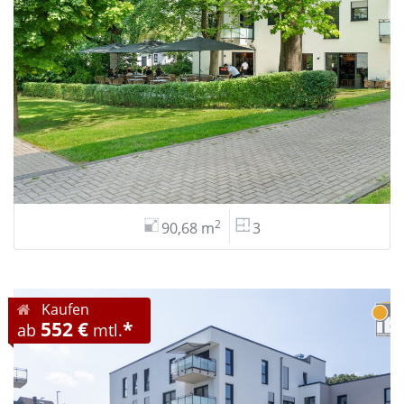
2
90,68 m
3
Kaufen
552 €
*
ab
mtl.