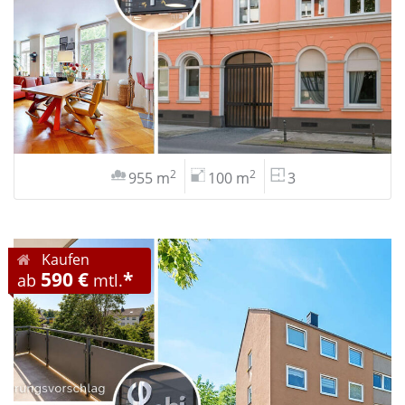
2
2
955 m
100 m
3
Kaufen
590 €
*
ab
mtl.