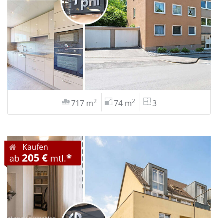
2
2
717 m
74 m
3
Kaufen
205 €
*
ab
mtl.