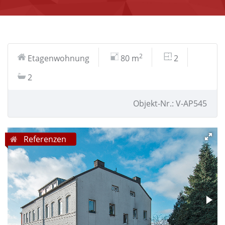
2
Etagenwohnung
80 m
2
2
Objekt-Nr.: V-AP545
Referenzen