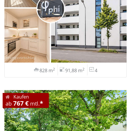
2
2
828 m
91,88 m
4
Kaufen
767 €
*
ab
mtl.