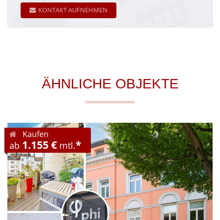
KONTAKT AUFNEHMEN
ÄHNLICHE OBJEKTE
Kaufen
1.155 €
*
ab
mtl.