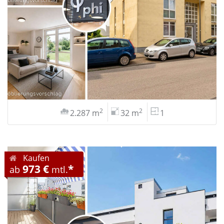
2
2
2.287 m
32 m
1
Kaufen
973 €
*
ab
mtl.