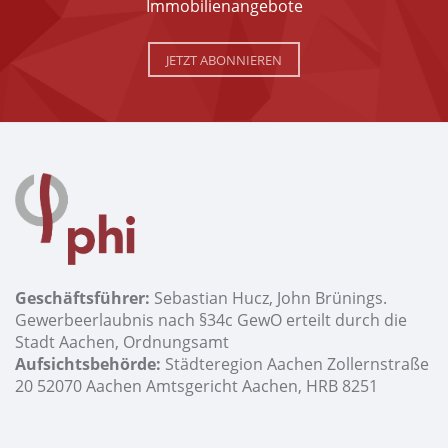
Immobilienangebote
JETZT ABONNIEREN
Geschäftsführer:
Sebastian Hucz, John Brünings.
Gewerbeerlaubnis nach §34c GewO erteilt durch die
Stadt Aachen, Ordnungsamt
Aufsichtsbehörde:
Städteregion Aachen Zollernstraße
20 52070 Aachen Amtsgericht Aachen, HRB 8251