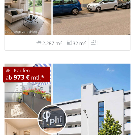
2
2
2.287 m
32 m
1
Kaufen
973 €
*
ab
mtl.