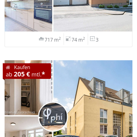
2
2
717 m
74 m
3
Kaufen
205 €
*
ab
mtl.