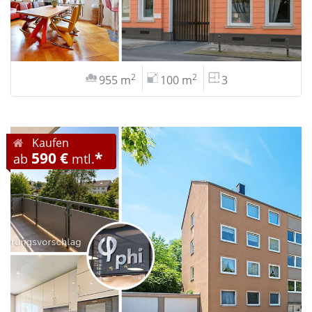
2
2
955 m
100 m
3
Kaufen
590 €
*
ab
mtl.