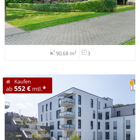
2
90,68 m
3
Kaufen
552 €
*
ab
mtl.