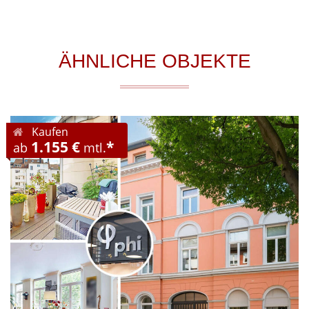
ÄHNLICHE OBJEKTE
Kaufen
1.155 €
*
ab
mtl.