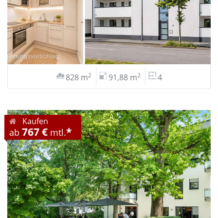
2
2
828 m
91,88 m
4
Kaufen
767 €
*
ab
mtl.