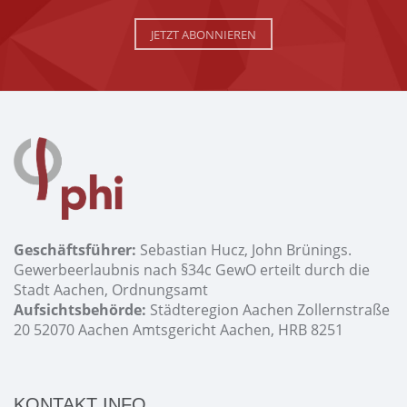
JETZT ABONNIEREN
Geschäftsführer:
Sebastian Hucz, John Brünings.
Gewerbeerlaubnis nach §34c GewO erteilt durch die
Stadt Aachen, Ordnungsamt
Aufsichtsbehörde:
Städteregion Aachen Zollernstraße
20 52070 Aachen Amtsgericht Aachen, HRB 8251
KONTAKT INFO