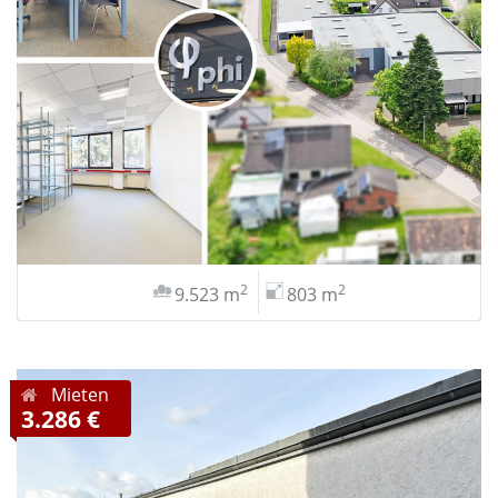
2
2
9.523 m
803 m
Mieten
3.286 €