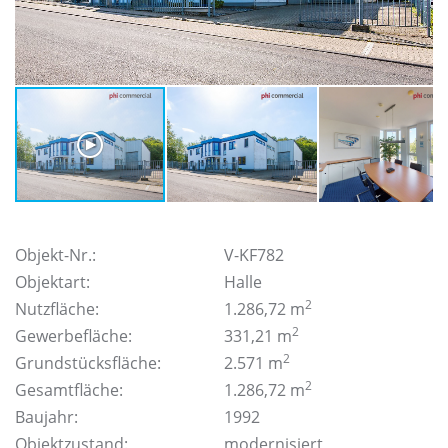
Objekt-Nr.:
V-KF782
Objektart:
Halle
2
Nutzfläche:
1.286,72 m
2
Gewerbefläche:
331,21 m
2
Grundstücksfläche:
2.571 m
2
Gesamtfläche:
1.286,72 m
Baujahr:
1992
Objektzustand:
modernisiert