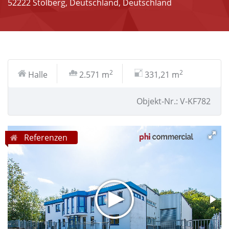
52222 Stolberg, Deutschland, Deutschland
2
2
Halle
2.571 m
331,21 m
Objekt-Nr.: V-KF782
Referenzen