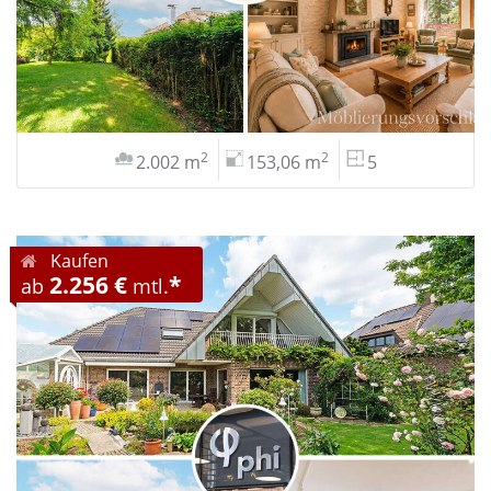
2
2
2.002 m
153,06 m
5
Kaufen
2.256 €
*
ab
mtl.