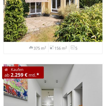
2
2
375 m
156 m
5
Kaufen
2.259 €
*
ab
mtl.