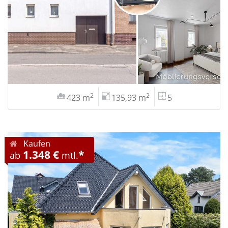
2
2
423 m
135,93 m
5
Kaufen
1.348 €
*
ab
mtl.