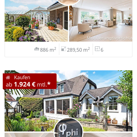
2
2
886 m
289,50 m
6
Kaufen
1.924 €
*
ab
mtl.