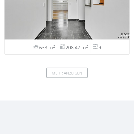
2
2
633 m
208,47 m
9
MEHR ANZEIGEN