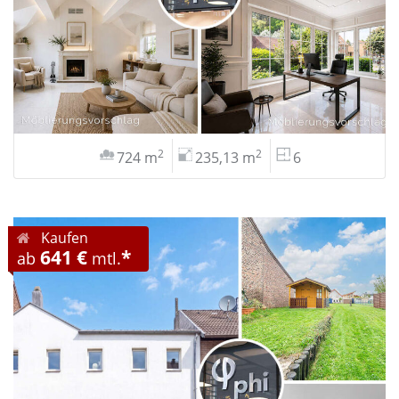
2
2
724 m
235,13 m
6
Kaufen
641 €
*
ab
mtl.