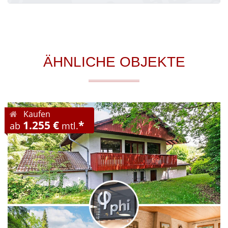
ÄHNLICHE OBJEKTE
Kaufen
1.255 €
*
ab
mtl.