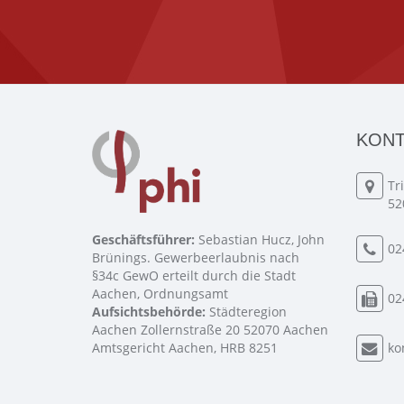
KONT
Tr
52
Geschäftsführer:
Sebastian Hucz, John
02
Brünings. Gewerbeerlaubnis nach
§34c GewO erteilt durch die Stadt
Aachen, Ordnungsamt
02
Aufsichtsbehörde:
Städteregion
Aachen Zollernstraße 20 52070 Aachen
Amtsgericht Aachen, HRB 8251
ko