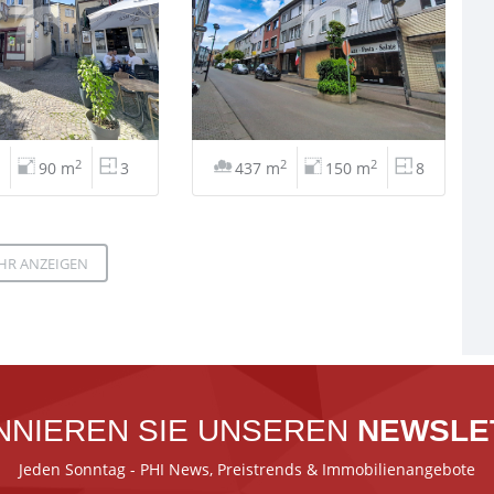
2
2
2
90 m
3
437 m
150 m
8
HR ANZEIGEN
NNIEREN SIE UNSEREN
NEWSLE
Jeden Sonntag - PHI News, Preistrends & Immobilienangebote