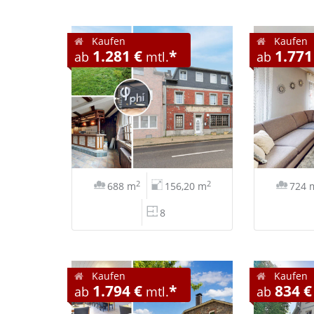
Kaufen
Kaufen
1.281 €
*
1.771
ab
mtl.
ab
2
2
688 m
156,20 m
724 
8
Kaufen
Kaufen
1.794 €
*
834 €
ab
mtl.
ab