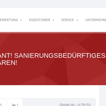
EWERTUNG
EIGENTÜMER
SERVICE
UNTERNEHM
ANT! SANIERUNGSBEDÜRFTIGES
AREN!
Objekt-Nr.: V-TR153
5
1