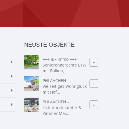
NEUSTE OBJEKTE
+++ IBF Immo +++
+
Seniorengerechte ETW
mit Balkon, ...
PHI AACHEN –
+
Vielseitiges Wohnglück
mit Hof...
PHI AACHEN –
+
Lichtdurchfluteter 3-
Zimmer Mai...