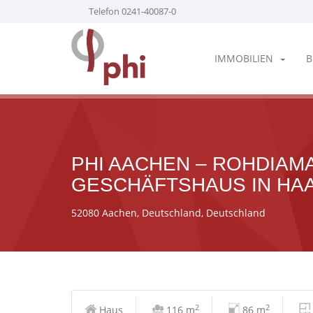
Telefon 0241-40087-0
IMMOBILIEN
B
PHI AACHEN – ROHDIAM
GESCHÄFTSHAUS IN HA
52080 Aachen, Deutschland, Deutschland
2
2
Haus
116 m
86 m