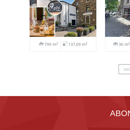
2
2
2
799 m
137,09 m
36 m
ME
ABO