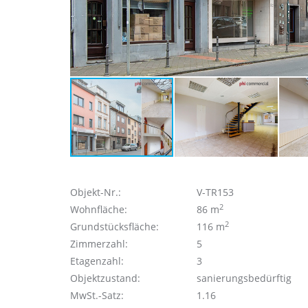
Objekt-Nr.:
V-TR153
2
Wohnfläche:
86 m
2
Grundstücksfläche:
116 m
Zimmerzahl:
5
Etagenzahl:
3
Objektzustand:
sanierungsbedürftig
MwSt.-Satz:
1.16