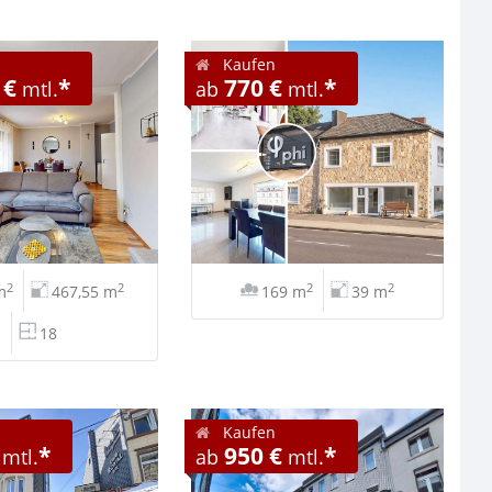
Kaufen
 €
*
770 €
*
mtl.
ab
mtl.
2
2
2
2
m
467,55 m
169 m
39 m
18
Kaufen
*
950 €
*
mtl.
ab
mtl.