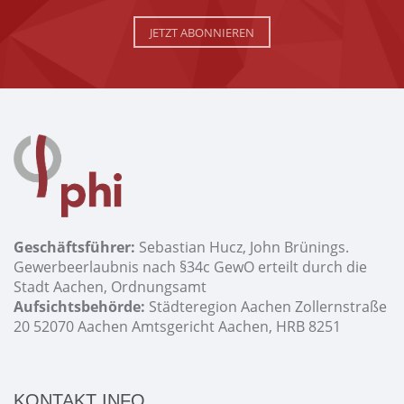
JETZT ABONNIEREN
Geschäftsführer:
Sebastian Hucz, John Brünings.
Gewerbeerlaubnis nach §34c GewO erteilt durch die
Stadt Aachen, Ordnungsamt
Aufsichtsbehörde:
Städteregion Aachen Zollernstraße
20 52070 Aachen Amtsgericht Aachen, HRB 8251
KONTAKT INFO