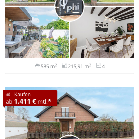
2
2
585 m
215,91 m
4
Kaufen
1.411 €
*
ab
mtl.