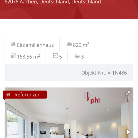
52078 Aachen, Deutschland, Deutschland
2
Einfamilienhaus
820 m
2
153,56 m
5
3
Objekt-Nr.: V-TN486
Referenzen