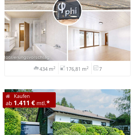
2
2
434 m
176,81 m
7
Kaufen
1.411 €
*
ab
mtl.