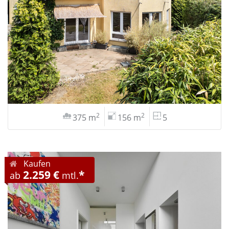
2
2
375 m
156 m
5
Kaufen
2.259 €
*
ab
mtl.