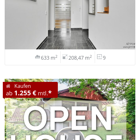
2
2
633 m
208,47 m
9
Kaufen
1.255 €
*
ab
mtl.