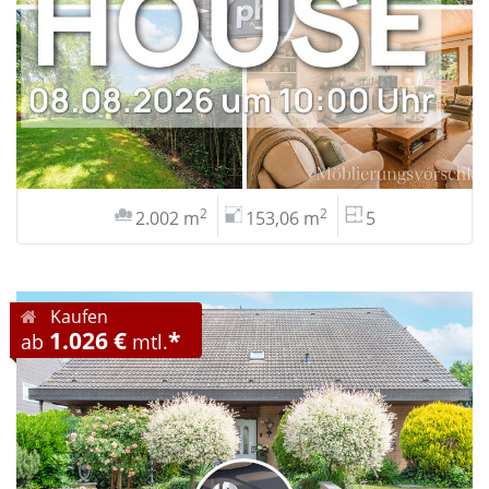
2
2
2.002 m
153,06 m
5
Kaufen
1.026 €
*
ab
mtl.