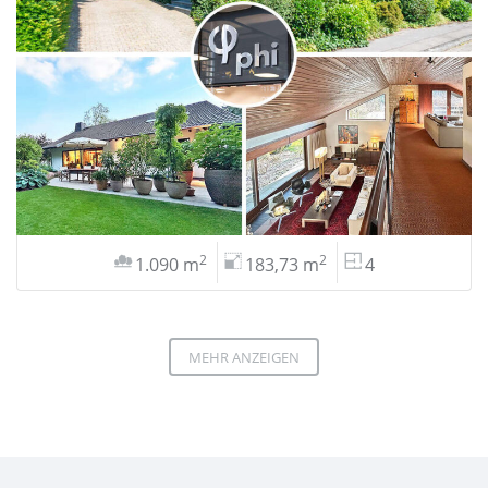
2
2
1.090 m
183,73 m
4
MEHR ANZEIGEN