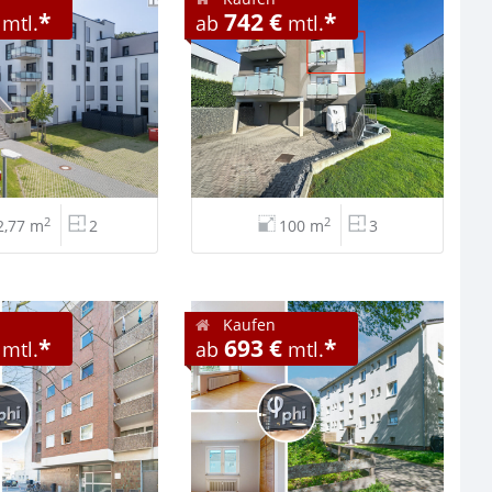
*
742 €
*
mtl.
ab
mtl.
2
2
2,77 m
2
100 m
3
Kaufen
*
693 €
*
mtl.
ab
mtl.