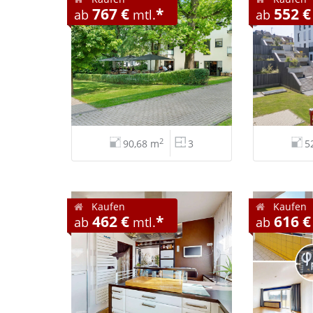
767 €
*
552 €
ab
mtl.
ab
2
90,68 m
3
5
Kaufen
Kaufen
462 €
*
616 €
ab
mtl.
ab