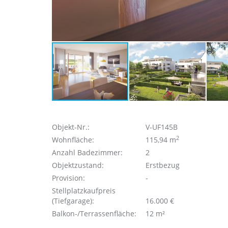
Objekt-Nr.:
V-UF145B
2
Wohnfläche:
115,94 m
Anzahl Badezimmer:
2
Objektzustand:
Erstbezug
Provision:
-
Stellplatzkaufpreis
(Tiefgarage):
16.000 €
Balkon-/Terrassenfläche:
12 m²