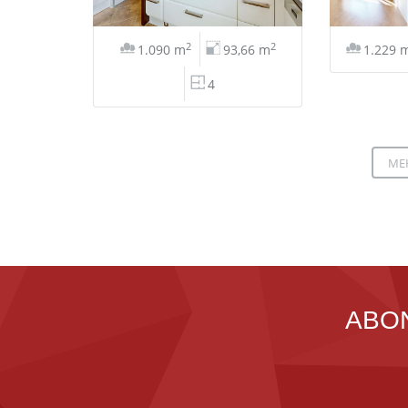
2
2
1.090 m
93,66 m
1.229 
4
ME
ABO