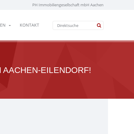
PH Immobiliengesellschaft mbH Aachen
EN
KONTAKT
N AACHEN-EILENDORF!