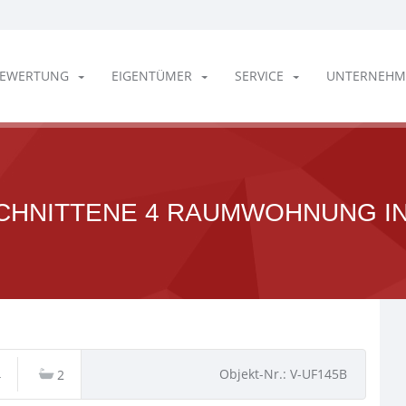
EWERTUNG
EIGENTÜMER
SERVICE
UNTERNEHM
SCHNITTENE 4 RAUMWOHNUNG I
Objekt-Nr.: V-UF145B
4
2