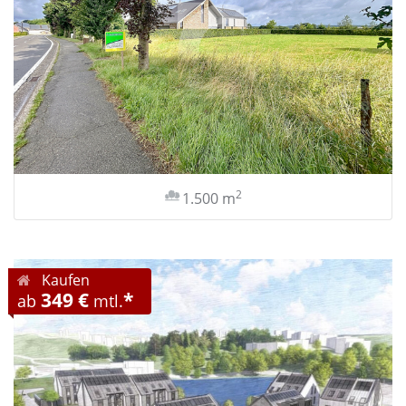
2
1.500 m
Kaufen
349 €
*
ab
mtl.