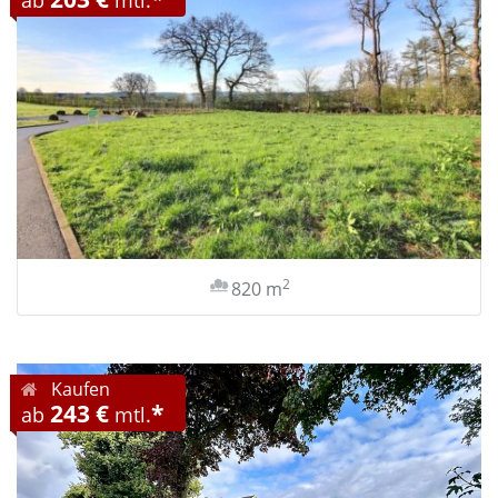
ab
mtl.
2
820 m
Kaufen
243 €
*
ab
mtl.