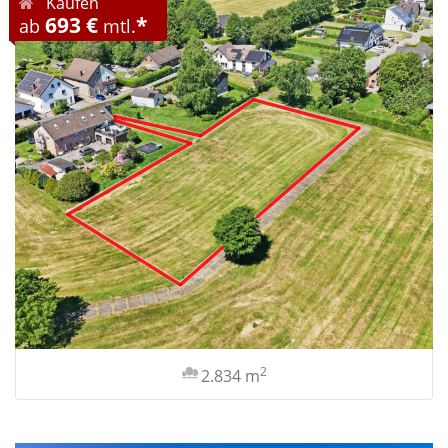
Kaufen
693 €
*
ab
mtl.
2
2.834 m