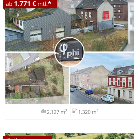
1.771 €
*
ab
mtl.
2
2
2.127 m
1.320 m