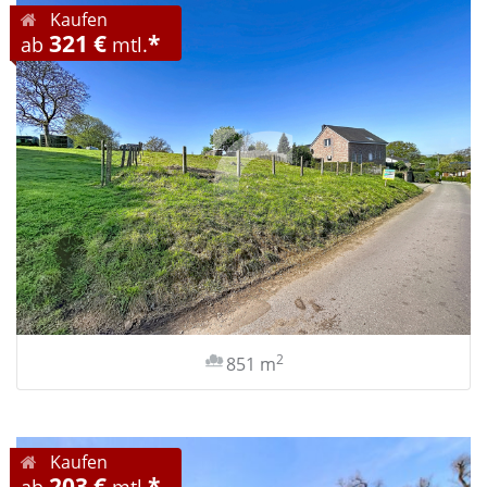
Kaufen
321 €
*
ab
mtl.
2
851 m
Kaufen
203 €
*