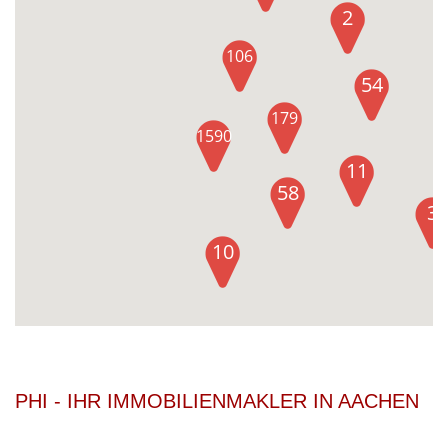
2
106
54
179
1590
11
58
3
10
PHI - IHR IMMOBILIENMAKLER IN AACHEN