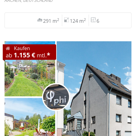
AACHEN, DEUTSCHLAND
2
2
291 m
124 m
6
Kaufen
1.155 €
*
ab
mtl.