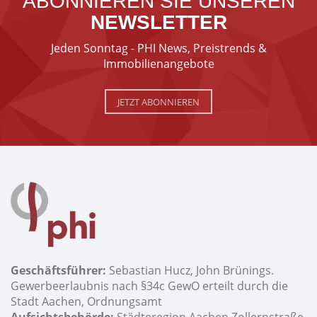
ABONNIEREN SIE UNSEREN
NEWSLETTER
Jeden Sonntag - PHI News, Preistrends &
Immobilienangebote
JETZT ABONNIEREN
Geschäftsführer:
Sebastian Hucz, John Brünings.
Gewerbeerlaubnis nach §34c GewO erteilt durch die
Stadt Aachen, Ordnungsamt