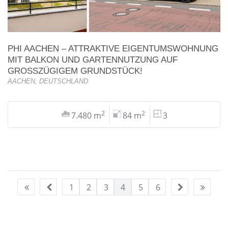
PHI AACHEN – ATTRAKTIVE EIGENTUMSWOHNUNG
MIT BALKON UND GARTENNUTZUNG AUF
GROSSZÜGIGEM GRUNDSTÜCK!
AACHEN, DEUTSCHLAND
2
2
7.480 m
84 m
3
1
2
3
4
5
6