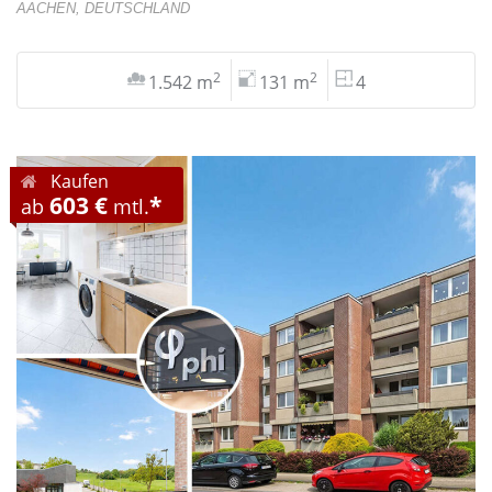
AACHEN, DEUTSCHLAND
2
2
1.542 m
131 m
4
Kaufen
603 €
*
ab
mtl.