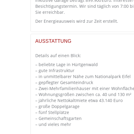
inklusive Garage beträgt 899.900 Euro. Interess
Besichtigungstermin. Wir sind täglich von 7:00 
Sie erreichbar.
Der Energieausweis wird zur Zeit erstellt.
AUSSTATTUNG
Details auf einen Blick:
– beliebte Lage in Hürtgenwald
– gute Infrastruktur
– in unmittelbarer Nähe zum Nationalpark Eifel
– gepflegter Gesamteindruck
– Zwei-Mehrfamilienhäuser mit einer Wohnfläch
– Wohnungsgrößen zwischen ca. 40 und 130 m²
– jährliche Nettokaltmiete etwa 43.140 Euro
– große Doppelgarage
– fünf Stellplätze
– Gemeinschaftsgarten
– und vieles mehr