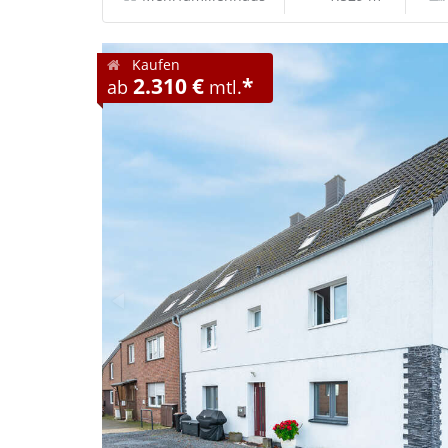
Kaufen
2.310 €
*
ab
mtl.