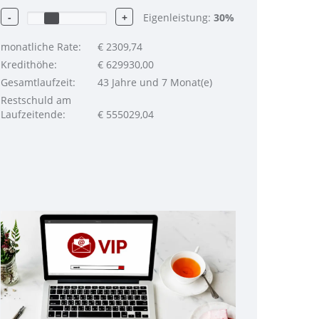
-
+
Eigenleistung:
30
%
monatliche Rate:
€
2309,74
Kredithöhe:
€
629930,00
Gesamtlaufzeit:
43 Jahre und 7 Monat(e)
Restschuld am
Laufzeitende:
€
555029,04