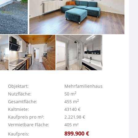
Objektart:
Mehrfamilienhaus
2
Nutzfläche:
50 m
2
Gesamtfläche:
455 m
Kaltmiete:
43140 €
Kaufpreis pro m²:
2.221,98 €
Vermietbare Fläche:
405 m²
899.900 €
Kaufpreis: