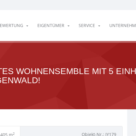
EWERTUNG
EIGENTÜMER
SERVICE
UNTERNEHM
TES WOHNENSEMBLE MIT 5 EINH
GENWALD!
2
Objekt-Nr.: JY179
405 m