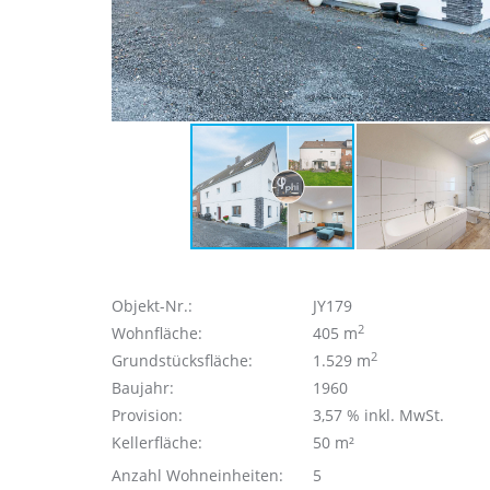
Objekt-Nr.:
JY179
2
Wohnfläche:
405 m
2
Grundstücksfläche:
1.529 m
Baujahr:
1960
Provision:
3,57 % inkl. MwSt.
Kellerfläche:
50 m²
Anzahl Wohneinheiten:
5