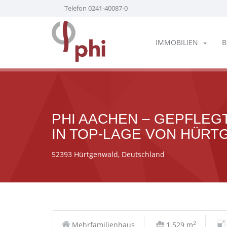
Telefon 0241-40087-0
IMMOBILIEN
B
PHI AACHEN – GEPFLEG
IN TOP-LAGE VON HÜRT
52393 Hürtgenwald, Deutschland
2
Mehrfamilienhaus
1.529 m