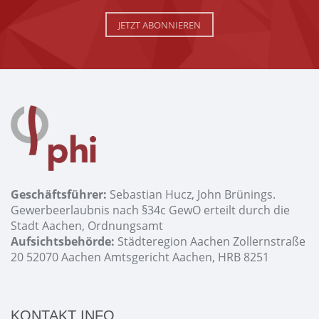
JETZT ABONNIEREN
Geschäftsführer:
Sebastian Hucz, John Brünings.
Gewerbeerlaubnis nach §34c GewO erteilt durch die
Stadt Aachen, Ordnungsamt
Aufsichtsbehörde:
Städteregion Aachen Zollernstraße
20 52070 Aachen Amtsgericht Aachen, HRB 8251
KONTAKT INFO