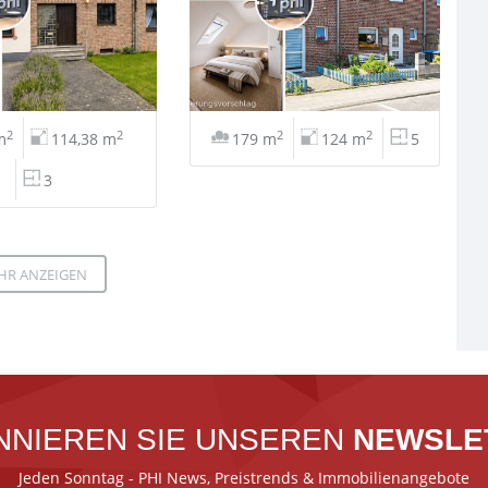
2
2
2
2
m
114,38 m
179 m
124 m
5
3
HR ANZEIGEN
NNIEREN SIE UNSEREN
NEWSLE
Jeden Sonntag - PHI News, Preistrends & Immobilienangebote