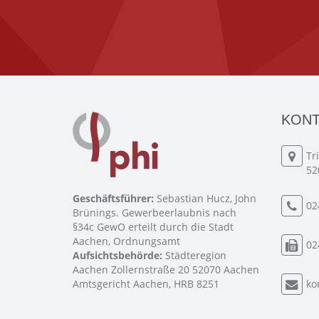
KONT
Tr
52
Geschäftsführer:
Sebastian Hucz, John
02
Brünings. Gewerbeerlaubnis nach
§34c GewO erteilt durch die Stadt
Aachen, Ordnungsamt
02
Aufsichtsbehörde:
Städteregion
Aachen Zollernstraße 20 52070 Aachen
Amtsgericht Aachen, HRB 8251
ko