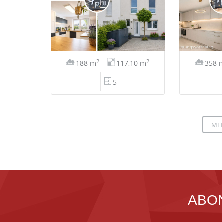
2
2
188 m
117,10 m
358 
5
ME
ABO