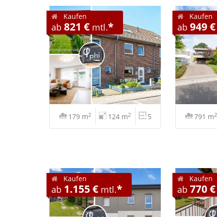
Kaufen
Kaufen
821 €
*
949 €
ab
mtl.
ab
2
2
2
179 m
124 m
5
791 m
Kaufen
Kaufen
1.155 €
*
770 €
ab
mtl.
ab