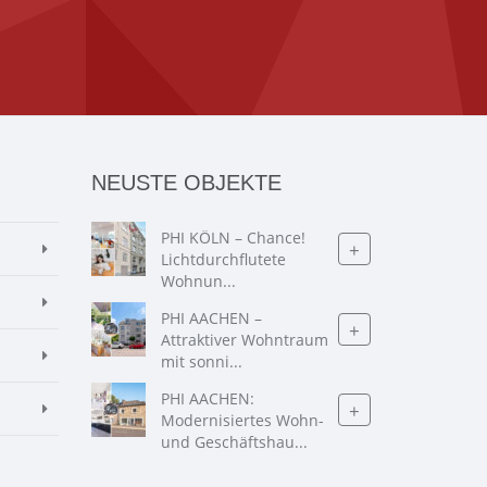
NEUSTE OBJEKTE
PHI KÖLN – Chance!
+
Lichtdurchflutete
Wohnun...
PHI AACHEN –
+
Attraktiver Wohntraum
mit sonni...
PHI AACHEN:
+
Modernisiertes Wohn-
und Geschäftshau...