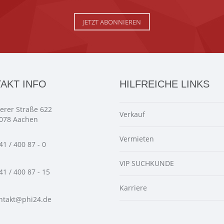
JETZT ABONNIEREN
AKT INFO
HILFREICHE LINKS
ierer Straße 622
Verkauf
078 Aachen
Vermieten
41 / 400 87 - 0
VIP SUCHKUNDE
41 / 400 87 - 15
Karriere
ntakt@phi24.de