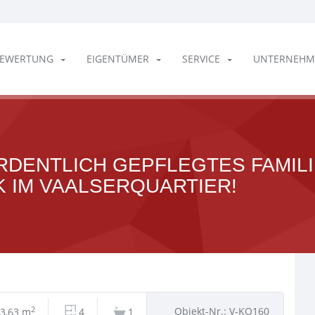
EWERTUNG
EIGENTÜMER
SERVICE
UNTERNEHM
DENTLICH GEPFLEGTES FAMILIE
IM VAALSERQUARTIER!
2
Objekt-Nr.: V-KQ160
3,63 m
4
1