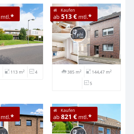
Kaufen
*
513 €
*
mtl.
ab
mtl.
2
2
2
113 m
4
385 m
144,47 m
5
Kaufen
*
821 €
*
mtl.
ab
mtl.