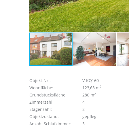
Objekt-Nr.:
V-KQ160
2
Wohnfläche:
123,63 m
2
Grundstücksfläche:
286 m
Zimmerzahl:
4
Etagenzahl:
2
Objektzustand:
gepflegt
Anzahl Schlafzimmer:
3