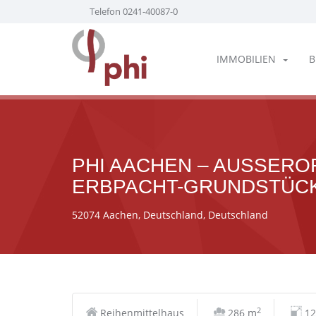
Telefon 0241-40087-0
IMMOBILIEN
B
PHI AACHEN – AUSSEROR
RBPACHT-GRUNDSTÜCK 
52074 Aachen, Deutschland, Deutschland
2
Reihenmittelhaus
286 m
12