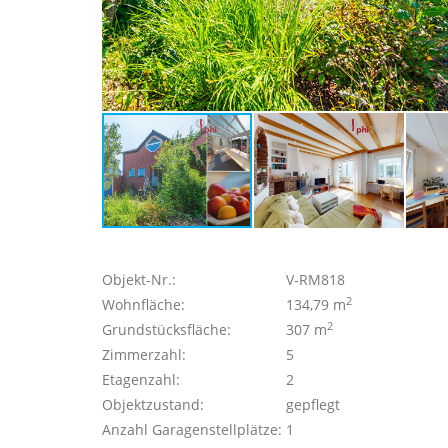
Objekt-Nr.:
V-RM818
2
Wohnfläche:
134,79 m
2
Grundstücksfläche:
307 m
Zimmerzahl:
5
Etagenzahl:
2
Objektzustand:
gepflegt
Anzahl Garagenstellplätze:
1