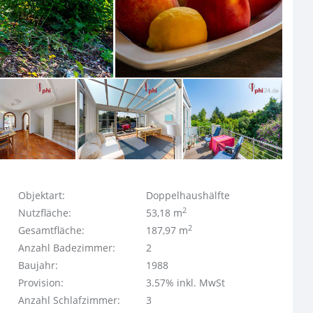
Objektart:
Doppelhaushälfte
2
Nutzfläche:
53,18 m
2
Gesamtfläche:
187,97 m
Anzahl Badezimmer:
2
Baujahr:
1988
Provision:
3.57% inkl. MwSt
Anzahl Schlafzimmer:
3