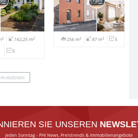
2
2
2
2
m
162,25 m
256 m
87 m
5
5
HR ANZEIGEN
NNIEREN SIE UNSEREN
NEWSLE
Jeden Sonntag - PHI News, Preistrends & Immobilienangebote