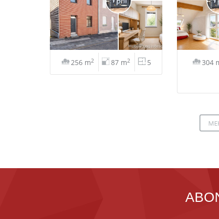
2
2
256 m
87 m
5
304 
ME
ABO