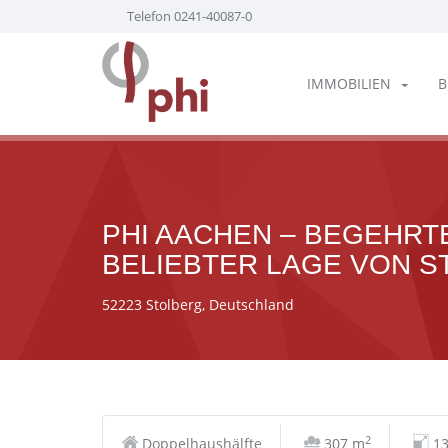
Telefon 0241-40087-0
IMMOBILIEN
B
PHI AACHEN – BEGEHRT
BELIEBTER LAGE VON S
52223 Stolberg, Deutschland
2
Doppelhaushälfte
307 m
13