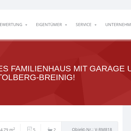
EWERTUNG
EIGENTÜMER
SERVICE
UNTERNEHM
ES FAMILIENHAUS MIT GARAGE 
TOLBERG-BREINIG!
2
Objekt-Nr.: V-RM818
4,79 m
5
2