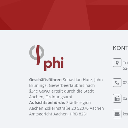
KONT
Tr
52
Geschäftsführer:
Sebastian Hucz, John
02
Brünings. Gewerbeerlaubnis nach
§34c GewO erteilt durch die Stadt
Aachen, Ordnungsamt
02
Aufsichtsbehörde:
Städteregion
Aachen Zollernstraße 20 52070 Aachen
Amtsgericht Aachen, HRB 8251
ko