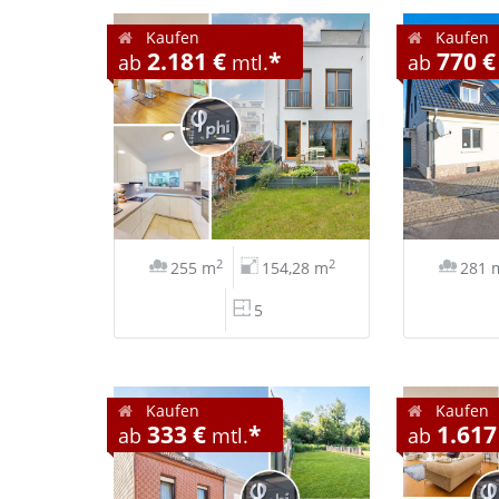
Kaufen
Kaufen
2.181 €
*
770 €
ab
mtl.
ab
2
2
255 m
154,28 m
281 
5
Kaufen
Kaufen
333 €
*
1.617
ab
mtl.
ab