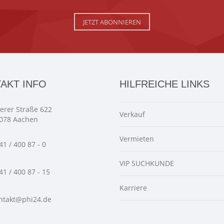
JETZT ABONNIEREN
AKT INFO
HILFREICHE LINKS
ierer Straße 622
Verkauf
078 Aachen
Vermieten
41 / 400 87 - 0
VIP SUCHKUNDE
41 / 400 87 - 15
Karriere
ntakt@phi24.de