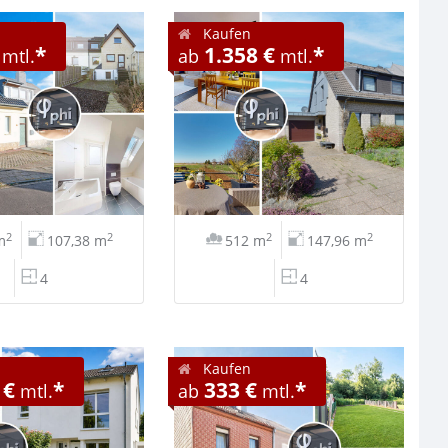
Kaufen
*
1.358 €
*
mtl.
ab
mtl.
2
2
2
2
m
107,38 m
512 m
147,96 m
4
4
Kaufen
 €
*
333 €
*
mtl.
ab
mtl.