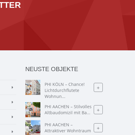
TTER
NEUSTE OBJEKTE
PHI KÖLN – Chance!
+
Lichtdurchflutete
Wohnun...
PHI AACHEN – Stilvolles
+
Altbaudomizil mit Ba...
PHI AACHEN –
+
Attraktiver Wohntraum