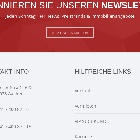
NNIEREN SIE UNSEREN
NEWSLE
Jeden Sonntag - PHI News, Preistrends & Immobilienangebote
JETZT ABONNIEREN
AKT INFO
HILFREICHE LINKS
ierer Straße 622
Verkauf
078 Aachen
Vermieten
41 / 400 87 - 0
VIP SUCHKUNDE
41 / 400 87 - 15
Karriere