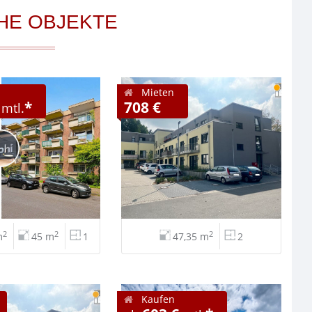
HE OBJEKTE
Mieten
*
708 €
mtl.
2
2
2
m
45 m
1
47,35 m
2
Kaufen