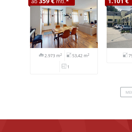
359 €
*
1.101 €
ab
mtl.
2
2
2.973 m
53,42 m
7
1
ME