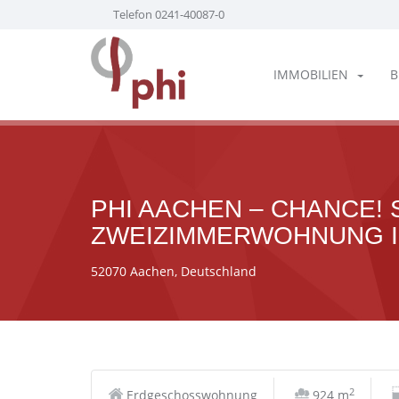
Telefon 0241-40087-0
IMMOBILIEN
B
PHI AACHEN – CHANCE!
ZWEIZIMMERWOHNUNG I
52070 Aachen, Deutschland
2
Erdgeschosswohnung
924 m