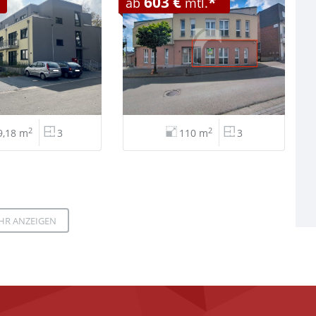
603 €
*
ab
mtl.
2
2
9,18 m
3
110 m
3
HR ANZEIGEN