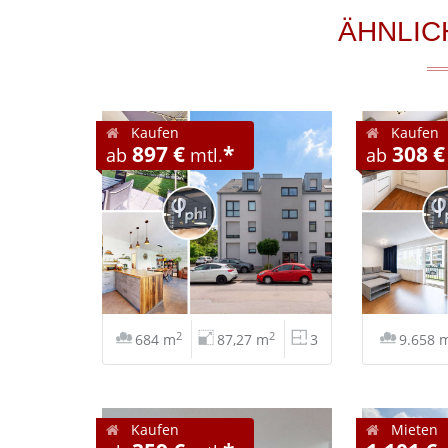
ÄHNLIC
Kaufen
Kaufen
897 €
*
308 €
ab
mtl.
ab
2
2
684 m
87,27 m
3
9.658 
Kaufen
Mieten