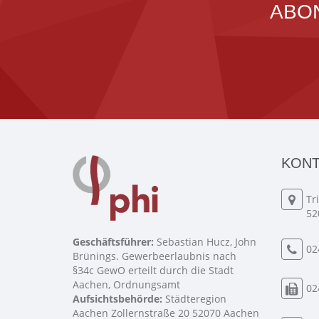
ABO
KONT
Tr
52
Geschäftsführer:
Sebastian Hucz, John
02
Brünings. Gewerbeerlaubnis nach
§34c GewO erteilt durch die Stadt
Aachen, Ordnungsamt
02
Aufsichtsbehörde:
Städteregion
Aachen Zollernstraße 20 52070 Aachen