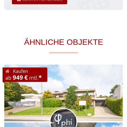
ÄHNLICHE OBJEKTE
Kaufen
949 €
*
ab
mtl.