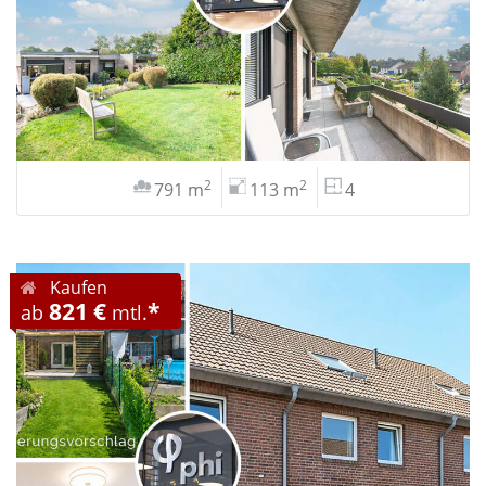
2
2
791 m
113 m
4
Kaufen
821 €
*
ab
mtl.