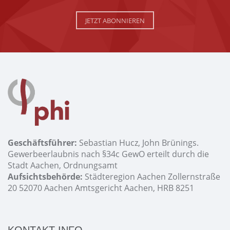
JETZT ABONNIEREN
Geschäftsführer:
Sebastian Hucz, John Brünings.
Gewerbeerlaubnis nach §34c GewO erteilt durch die
Stadt Aachen, Ordnungsamt
Aufsichtsbehörde:
Städteregion Aachen Zollernstraße
20 52070 Aachen Amtsgericht Aachen, HRB 8251