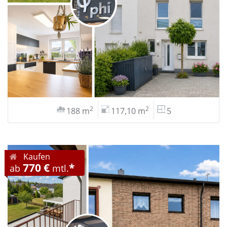
2
2
188 m
117,10 m
5
Kaufen
770 €
*
ab
mtl.