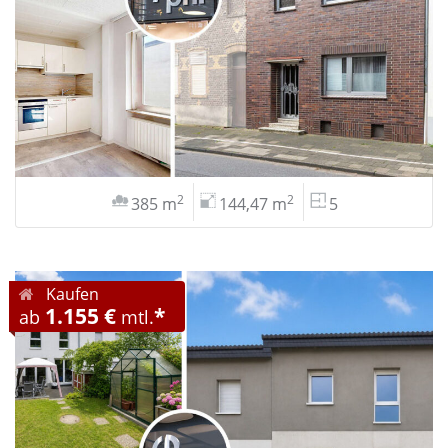
2
2
385 m
144,47 m
5
Kaufen
1.155 €
*
ab
mtl.