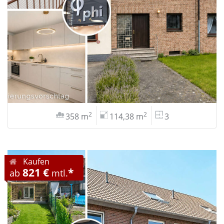
2
2
358 m
114,38 m
3
Kaufen
821 €
*
ab
mtl.