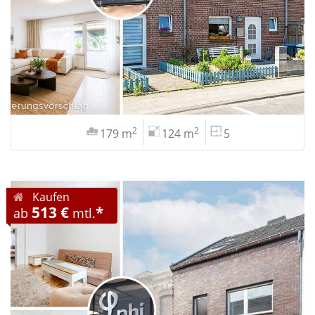
2
2
179 m
124 m
5
Kaufen
513 €
*
ab
mtl.