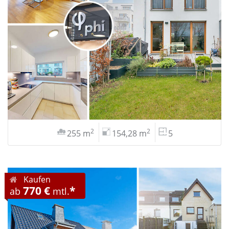
2
2
255 m
154,28 m
5
Kaufen
770 €
*
ab
mtl.