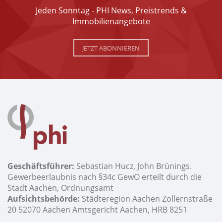
Jeden Sonntag - PHI News, Preistrends &
Immobilienangebote
JETZT ABONNIEREN
Geschäftsführer:
Sebastian Hucz, John Brünings.
Gewerbeerlaubnis nach §34c GewO erteilt durch die
Stadt Aachen, Ordnungsamt
Aufsichtsbehörde:
Städteregion Aachen Zollernstraße
20 52070 Aachen Amtsgericht Aachen, HRB 8251