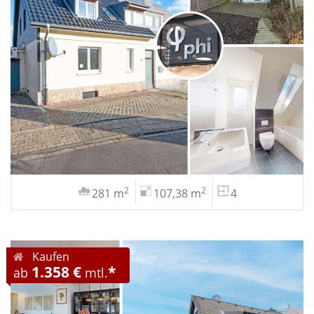
2
2
281 m
107,38 m
4
Kaufen
1.358 €
*
ab
mtl.