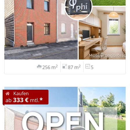
2
2
256 m
87 m
5
Kaufen
333 €
*
ab
mtl.