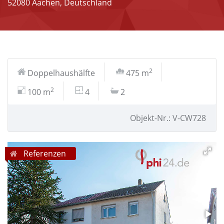
52080 Aachen, Deutschland
2
Doppelhaushälfte
475 m
2
100 m
4
2
Objekt-Nr.: V-CW728
Referenzen