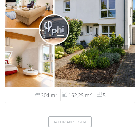
2
2
304 m
162,25 m
5
MEHR ANZEIGEN