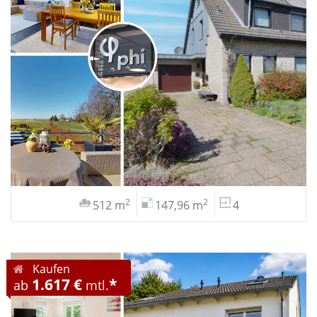
2
2
512 m
147,96 m
4
Kaufen
1.617 €
*
ab
mtl.