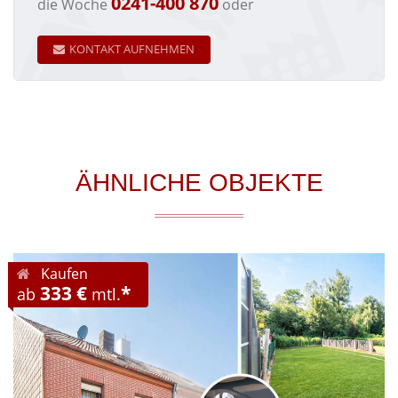
0241-400 870
die Woche
oder
KONTAKT AUFNEHMEN
ÄHNLICHE OBJEKTE
Kaufen
333 €
*
ab
mtl.