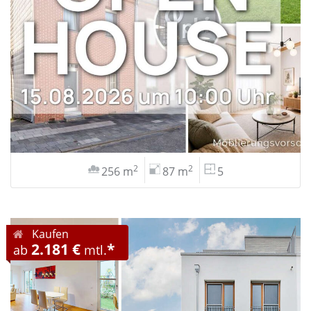
2
2
256 m
87 m
5
Kaufen
2.181 €
*
ab
mtl.