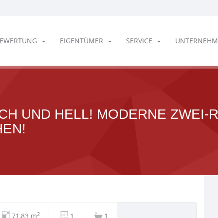
EWERTUNG
EIGENTÜMER
SERVICE
UNTERNEHM
ICH UND HELL! MODERNE ZWEI
HEN!
2
71,83 m
1
1