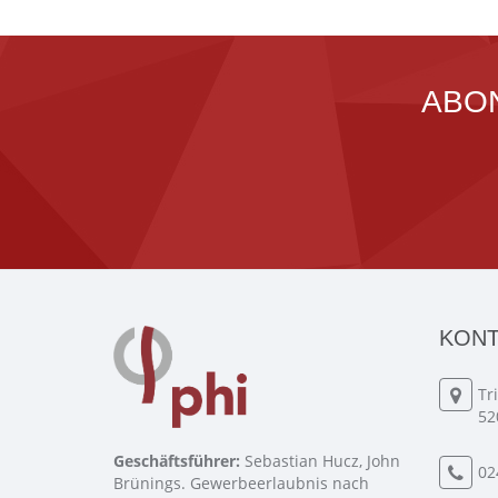
ABO
KONT
Tr
52
Geschäftsführer:
Sebastian Hucz, John
02
Brünings. Gewerbeerlaubnis nach