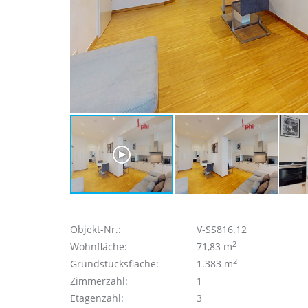
Objekt-Nr.:
V-SS816.12
2
Wohnfläche:
71,83 m
2
Grundstücksfläche:
1.383 m
Zimmerzahl:
1
Etagenzahl:
3