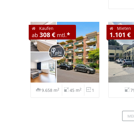
Kaufen
Mieten
308 €
*
1.101 €
ab
mtl.
2
2
9.658 m
45 m
1
7
ME