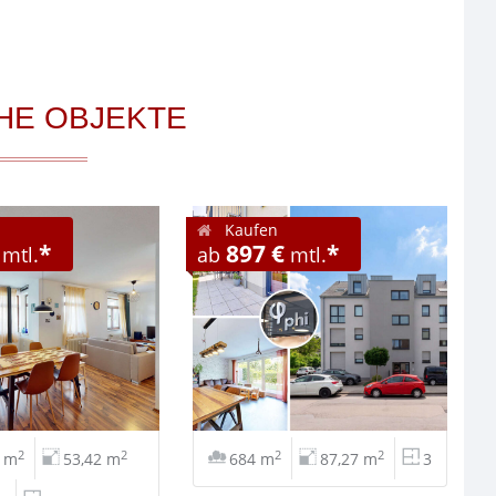
HE OBJEKTE
Kaufen
*
897 €
*
mtl.
ab
mtl.
2
2
2
2
3 m
53,42 m
684 m
87,27 m
3