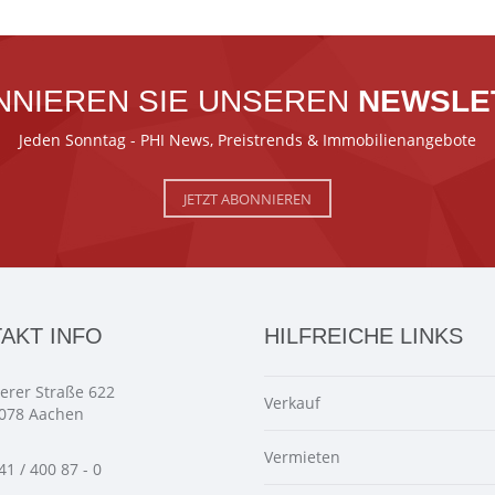
NNIEREN SIE UNSEREN
NEWSLE
Jeden Sonntag - PHI News, Preistrends & Immobilienangebote
JETZT ABONNIEREN
AKT INFO
HILFREICHE LINKS
ierer Straße 622
Verkauf
078 Aachen
Vermieten
41 / 400 87 - 0