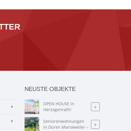
TTER
NEUSTE OBJEKTE
OPEN HOUSE in
+
Herzogenrath!
Seniorenwohnungen
+
in Düren Mariaweiler –