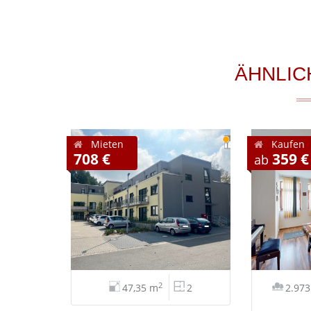
ÄHNLIC
Mieten
Kaufen
708 €
359 €
ab
2
47,35 m
2
2.97