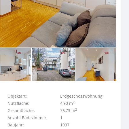
Objektart:
Erdgeschosswohnung
2
Nutzfläche:
4,90 m
2
Gesamtfläche:
76,73 m
Anzahl Badezimmer:
1
Baujahr:
1937