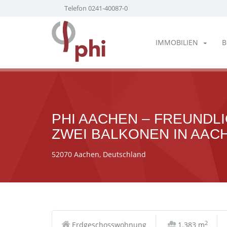
Telefon 0241-40087-0
IMMOBILIEN
B
PHI AACHEN – FREUNDL
ZWEI BALKONEN IN AAC
52070 Aachen, Deutschland
2
Erdgeschosswohnung
1.383 m