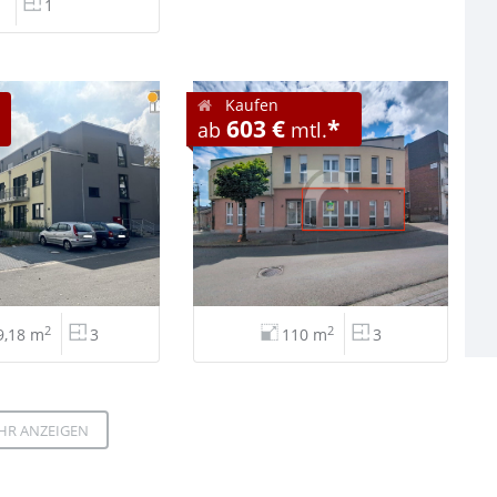
1
Kaufen
603 €
*
ab
mtl.
2
2
9,18 m
3
110 m
3
HR ANZEIGEN