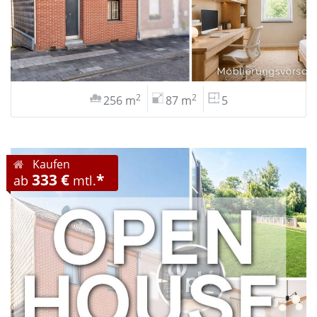
2
2
256 m
87 m
5
Kaufen
333 €
*
ab
mtl.