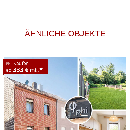
ÄHNLICHE OBJEKTE
Kaufen
333 €
*
ab
mtl.