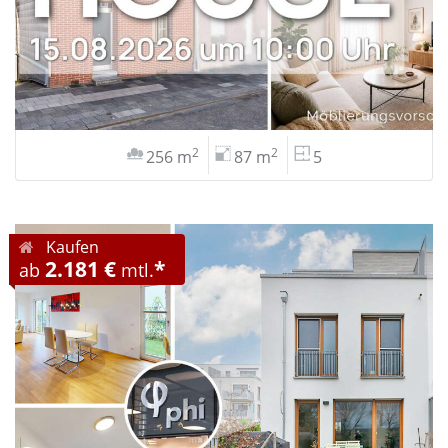
2
2
256 m
87 m
5
Kaufen
2.181 €
*
ab
mtl.