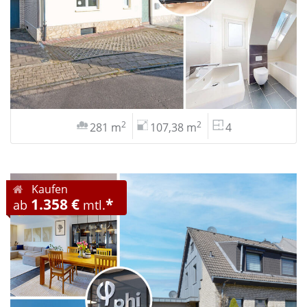
2
2
281 m
107,38 m
4
Kaufen
1.358 €
*
ab
mtl.