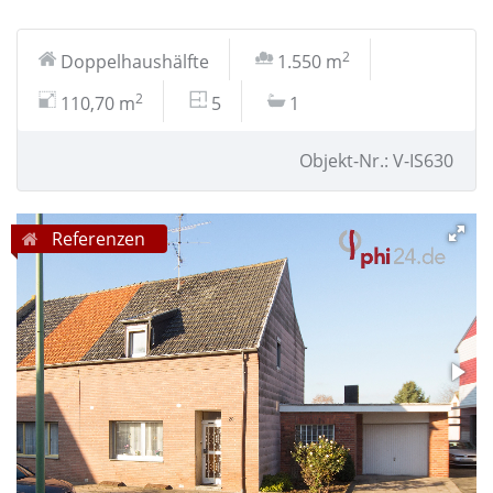
2
Doppelhaushälfte
1.550 m
2
110,70 m
5
1
Objekt-Nr.: V-IS630
Referenzen