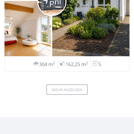
2
2
304 m
162,25 m
5
MEHR ANZEIGEN