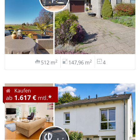
2
2
512 m
147,96 m
4
Kaufen
1.617 €
*
ab
mtl.