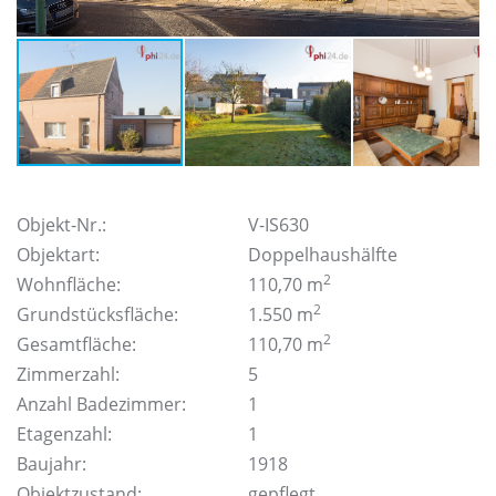
Objekt-Nr.:
V-IS630
Objektart:
Doppelhaushälfte
2
Wohnfläche:
110,70 m
2
Grundstücksfläche:
1.550 m
2
Gesamtfläche:
110,70 m
Zimmerzahl:
5
Anzahl Badezimmer:
1
Etagenzahl:
1
Baujahr:
1918
Objektzustand:
gepflegt