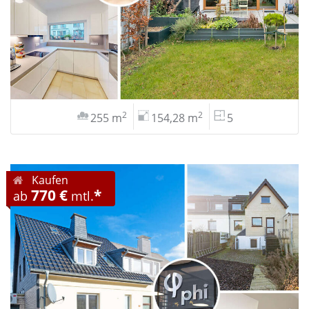
2
2
255 m
154,28 m
5
Kaufen
770 €
*
ab
mtl.