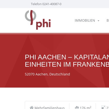
Telefon 0241-40087-0
IMMOBILIEN
B
PHI AACHEN – KAPITALA
EINHEITEN IM FRANKEN
52070 Aachen, Deutschland
2
Mehrfamilienhaus
176 m
2