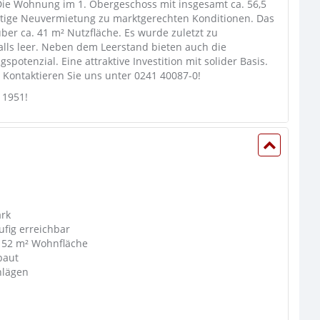
. Die Wohnung im 1. Obergeschoss mit insgesamt ca. 56,5
ristige Neuvermietung zu marktgerechten Konditionen. Das
er ca. 41 m² Nutzfläche. Es wurde zuletzt zu
lls leer. Neben dem Leerstand bieten auch die
otenzial. Eine attraktive Investition mit solider Basis.
Kontaktieren Sie uns unter 0241 40087-0!
 1951!
ark
ufig erreichbar
a 52 m² Wohnfläche
baut
hlägen