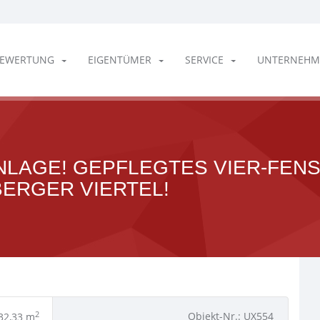
EWERTUNG
EIGENTÜMER
SERVICE
UNTERNEHM
NLAGE! GEPFLEGTES VIER-FENS
BERGER VIERTEL!
2
Objekt-Nr.: UX554
32,33 m