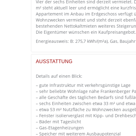
Vier der sechs Einheiten sind derzeit vermietet
m² steht aktuell leer und ermöglicht eine kurzf
Appartement im Anbau im Erdgeschoss verfügt üb
Wohnzwecken vermietet und steht derzeit ebenfa
bestehenden Nettokaltmieten weiteres Steigerungsp
Die Eigentümer wünschen ein Kaufpreisangebot. 
Energieausweis: B: 275,7 kWh/(m²a), Gas, Baujahr
AUSSTATTUNG
Details auf einen Blick:
– gute Infrastruktur mit verkehrsgünstige Lage
– sehr beliebte Wohnlage nähe Frankenberger P
– alle Geschäfte des täglichen Bedarfs sind fußlä
– sechs Einheiten zwischen etwa 33 m² und etw
– etwa 53 m² Nutzfläche zu Wohnzwecken ausge
– Fenster isolierverglast mit Kipp- und Drehbesc
– Bäder mit Tageslicht
– Gas-Etagenheizungen
– Speicher mit weiterem Ausbaupotenzial