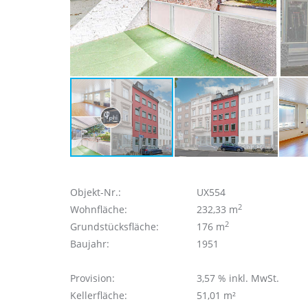
Objekt-Nr.:
UX554
2
Wohnfläche:
232,33 m
2
Grundstücksfläche:
176 m
Baujahr:
1951
Provision:
3,57 % inkl. MwSt.
Kellerfläche:
51,01 m²