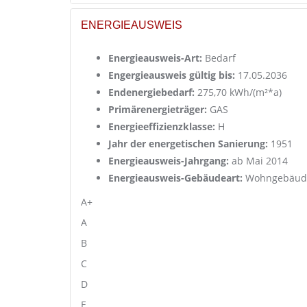
ENERGIEAUSWEIS
Energieausweis-Art:
Bedarf
Engergieausweis gültig bis:
17.05.2036
Endenergiebedarf:
275,70 kWh/(m²*a)
Primärenergieträger:
GAS
Energieeffizienzklasse:
H
Jahr der energetischen Sanierung:
1951
Energieausweis-Jahrgang:
ab Mai 2014
Energieausweis-Gebäudeart:
Wohngebäud
A+
A
B
C
D
E