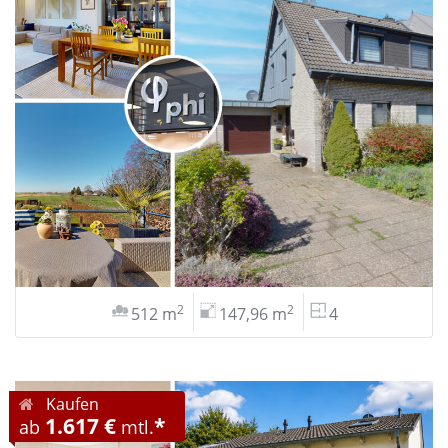
2
2
512 m
147,96 m
4
Kaufen
1.617 €
*
ab
mtl.