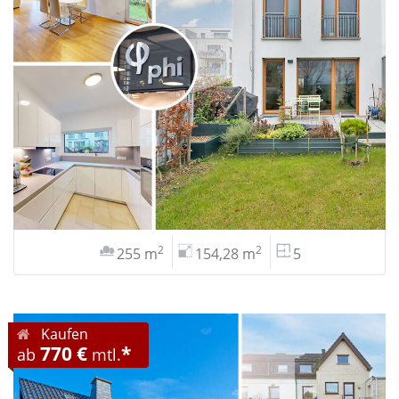
2
2
255 m
154,28 m
5
Kaufen
770 €
*
ab
mtl.