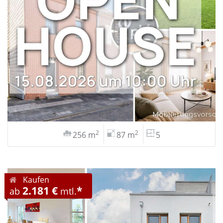
2
2
256 m
87 m
5
Kaufen
2.181 €
*
ab
mtl.