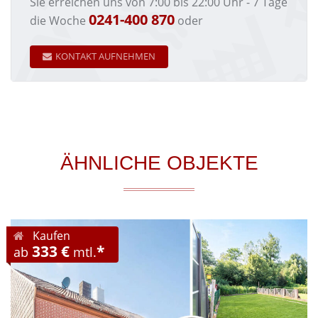
Sie erreichen uns von 7:00 bis 22:00 Uhr - 7 Tage
0241-400 870
die Woche
oder
KONTAKT AUFNEHMEN
ÄHNLICHE OBJEKTE
Kaufen
333 €
*
ab
mtl.