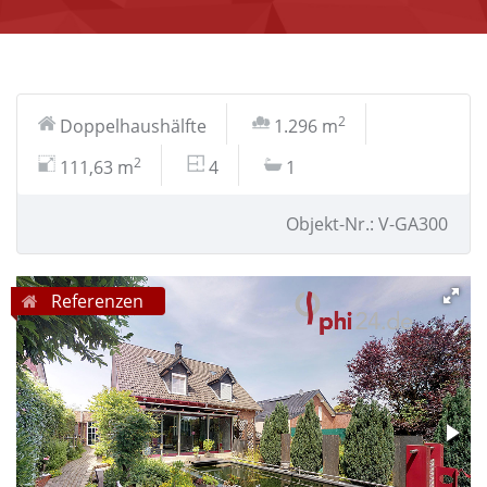
2
Doppelhaushälfte
1.296 m
2
111,63 m
4
1
Objekt-Nr.: V-GA300
Referenzen