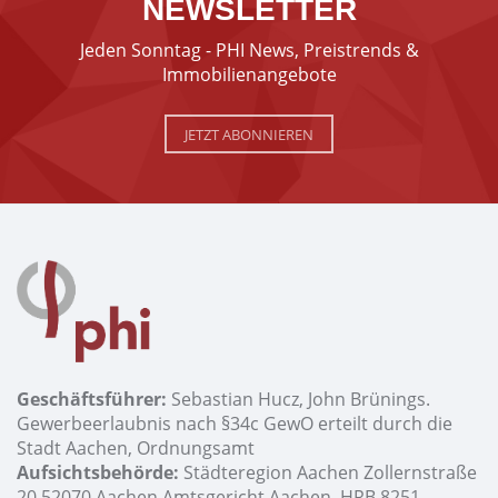
NEWSLETTER
Jeden Sonntag - PHI News, Preistrends &
Immobilienangebote
JETZT ABONNIEREN
Geschäftsführer:
Sebastian Hucz, John Brünings.
Gewerbeerlaubnis nach §34c GewO erteilt durch die
Stadt Aachen, Ordnungsamt
Aufsichtsbehörde:
Städteregion Aachen Zollernstraße
20 52070 Aachen Amtsgericht Aachen, HRB 8251