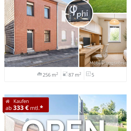
2
2
256 m
87 m
5
Kaufen
333 €
*
ab
mtl.