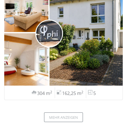
2
2
304 m
162,25 m
5
MEHR ANZEIGEN