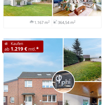
2
2
1.167 m
364,54 m
Kaufen
1.219 €
*
ab
mtl.