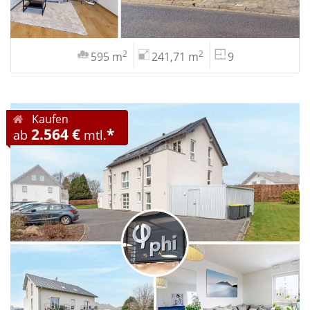
2
2
595 m
241,71 m
9
Kaufen
2.564 €
*
ab
mtl.