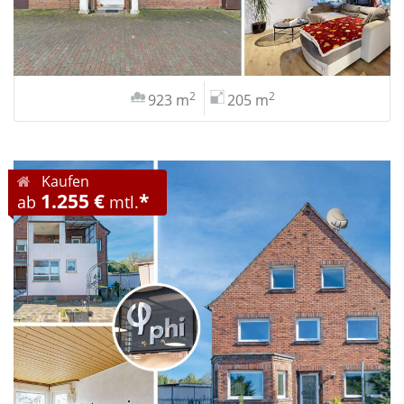
2
2
923 m
205 m
Kaufen
1.255 €
*
ab
mtl.