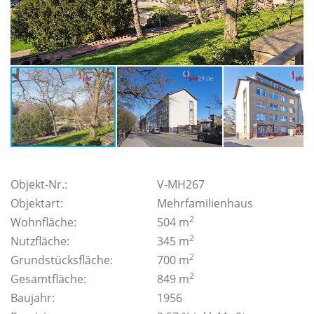
Objekt-Nr.:
V-MH267
Objektart:
Mehrfamilienhaus
2
Wohnfläche:
504 m
2
Nutzfläche:
345 m
2
Grundstücksfläche:
700 m
2
Gesamtfläche:
849 m
Baujahr:
1956