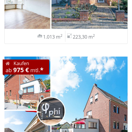
2
2
1.013 m
223,30 m
Kaufen
975 €
*
ab
mtl.