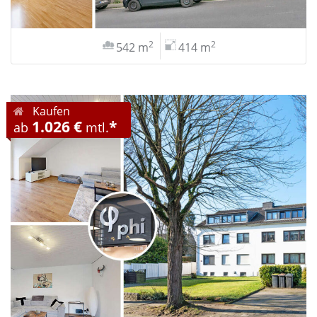
2
2
542 m
414 m
Kaufen
1.026 €
*
ab
mtl.