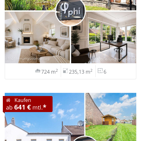
2
2
724 m
235,13 m
6
Kaufen
641 €
*
ab
mtl.