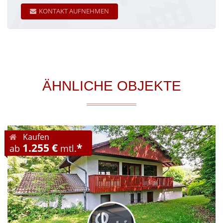
KONTAKT AUFNEHMEN
ÄHNLICHE OBJEKTE
Kaufen
1.255 €
*
ab
mtl.