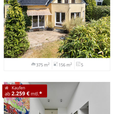
2
2
375 m
156 m
5
Kaufen
2.259 €
*
ab
mtl.