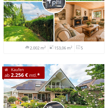
2
2
2.002 m
153,06 m
5
Kaufen
2.256 €
*
ab
mtl.