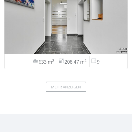
2
2
633 m
208,47 m
9
MEHR ANZEIGEN