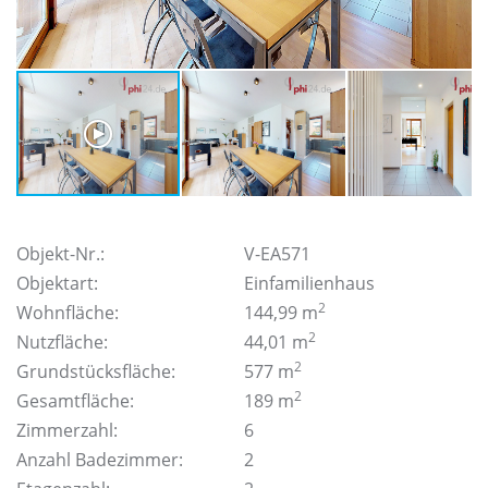
Objekt-Nr.:
V-EA571
Objektart:
Einfamilienhaus
2
Wohnfläche:
144,99 m
2
Nutzfläche:
44,01 m
2
Grundstücksfläche:
577 m
2
Gesamtfläche:
189 m
Zimmerzahl:
6
Anzahl Badezimmer:
2