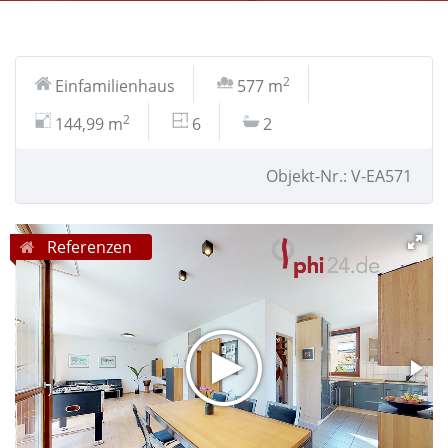
2
Einfamilienhaus
577 m
2
144,99 m
6
2
Objekt-Nr.: V-EA571
Referenzen