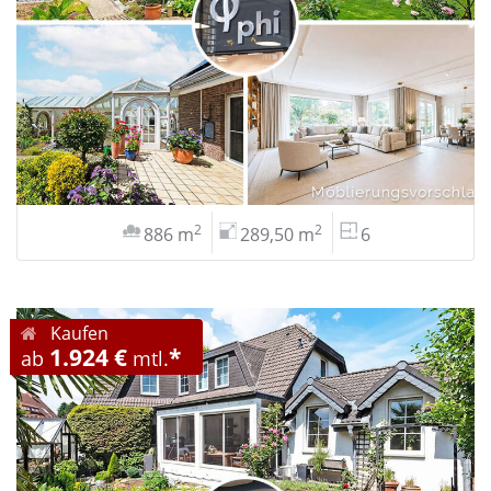
2
2
886 m
289,50 m
6
Kaufen
1.924 €
*
ab
mtl.