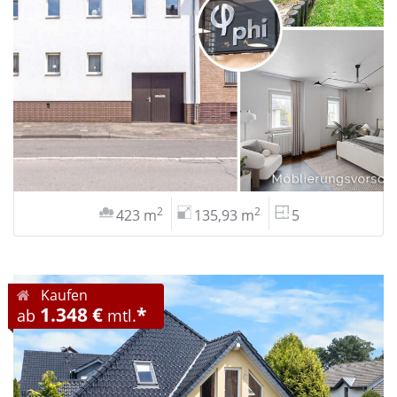
2
2
423 m
135,93 m
5
Kaufen
1.348 €
*
ab
mtl.