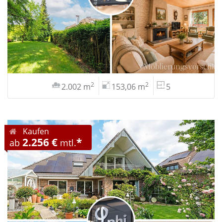
2
2
2.002 m
153,06 m
5
Kaufen
2.256 €
*
ab
mtl.