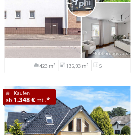
2
2
423 m
135,93 m
5
Kaufen
1.348 €
*
ab
mtl.