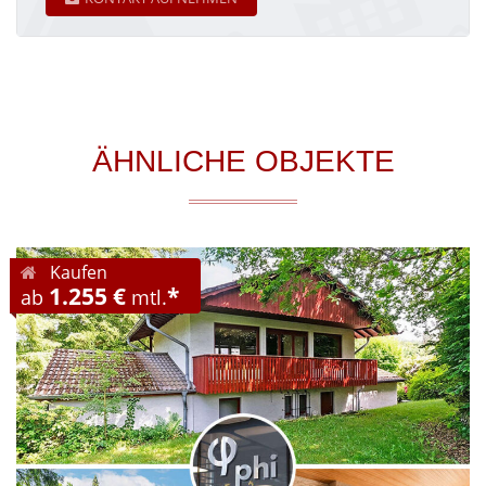
ÄHNLICHE OBJEKTE
Kaufen
1.255 €
*
ab
mtl.