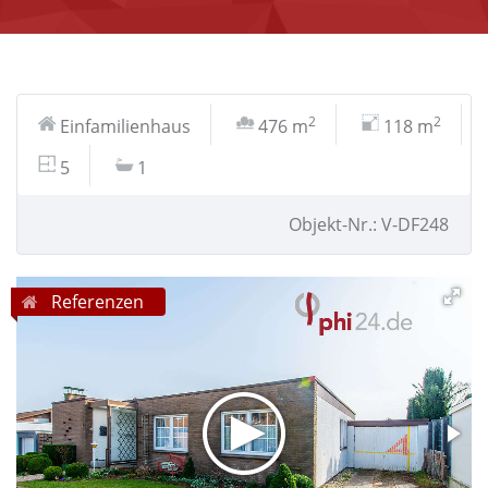
2
2
Einfamilienhaus
476 m
118 m
5
1
Objekt-Nr.: V-DF248
Referenzen