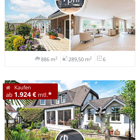
2
2
886 m
289,50 m
6
Kaufen
1.924 €
*
ab
mtl.