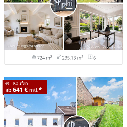
2
2
724 m
235,13 m
6
Kaufen
641 €
*
ab
mtl.