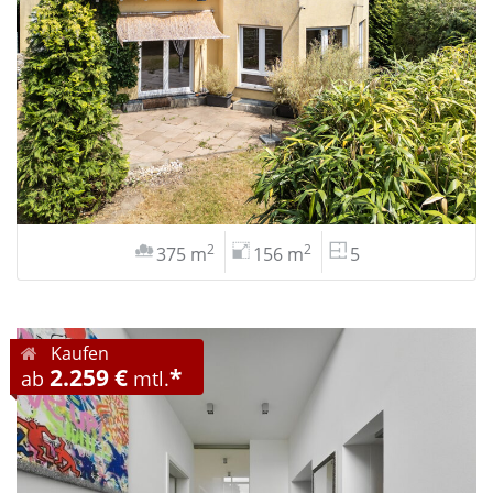
2
2
375 m
156 m
5
Kaufen
2.259 €
*
ab
mtl.