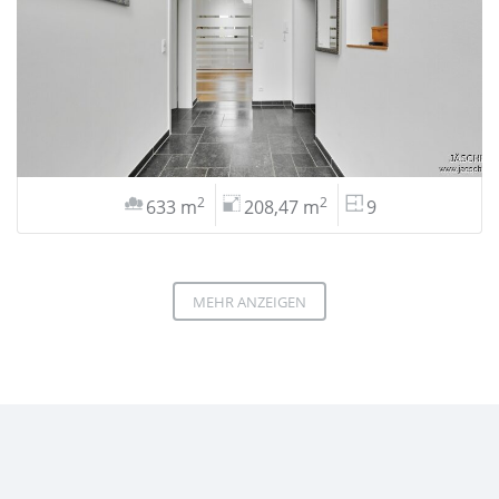
2
2
633 m
208,47 m
9
MEHR ANZEIGEN